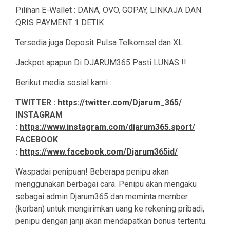
Pilihan E-Wallet : DANA, OVO, GOPAY, LINKAJA DAN
QRIS PAYMENT 1 DETIK
Tersedia juga Deposit Pulsa Telkomsel dan XL
Jackpot apapun Di DJARUM365 Pasti LUNAS !!
Berikut media sosial kami :
TWITTER :
https://twitter.com/Djarum_365/
INSTAGRAM
:
https://www.instagram.com/djarum365.sport
/
FACEBOOK
:
https://www.facebook.com/Djarum365id/
Waspadai penipuan! Beberapa penipu akan
menggunakan berbagai cara. Penipu akan mengaku
sebagai admin Djarum365 dan meminta member.
(korban) untuk mengirimkan uang ke rekening pribadi,
penipu dengan janji akan mendapatkan bonus tertentu.