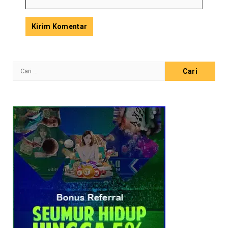
Cari
untuk: