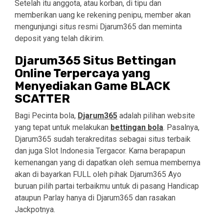
Setelah itu anggota, atau korban, di tipu dan
memberikan uang ke rekening penipu, member akan
mengunjungi situs resmi Djarum365 dan meminta
deposit yang telah dikirim.
Djarum365 Situs Bettingan
Online Terpercaya yang
Menyediakan Game
BLACK
SCATTER
Bagi Pecinta bola,
Djarum365
adalah pilihan website
yang tepat untuk melakukan
bettingan bola
. Pasalnya,
Djarum365 sudah terakreditas sebagai situs terbaik
dan juga Slot Indonesia Tergacor. Karna berapapun
kemenangan yang di dapatkan oleh semua membernya
akan di bayarkan FULL oleh pihak Djarum365 Ayo
buruan pilih partai terbaikmu untuk di pasang Handicap
ataupun Parlay hanya di Djarum365 dan rasakan
Jackpotnya.