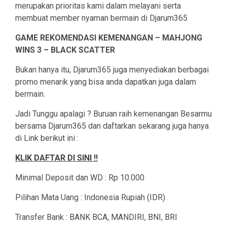
merupakan prioritas kami dalam melayani serta
membuat member nyaman bermain di Djarum365
GAME REKOMENDASI KEMENANGAN –
MAHJONG
WINS 3 – BLACK SCATTER
Bukan hanya itu, Djarum365 juga menyediakan berbagai
promo menarik yang bisa anda dapatkan juga dalam
bermain.
Jadi Tunggu apalagi ? Buruan raih kemenangan Besarmu
bersama Djarum365 dan daftarkan sekarang juga hanya
di Link berikut ini :
KLIK DAFTAR DI SINI !!
Minimal Deposit dan WD : Rp 10.000
Pilihan Mata Uang : Indonesia Rupiah (IDR)
Transfer Bank : BANK BCA, MANDIRI, BNI, BRI