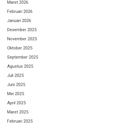
Maret 2026
Februari 2026
Januari 2026
Desember 2025
November 2025
Oktober 2025
September 2025
Agustus 2025
Juli 2025
Juni 2025
Mei 2025
April 2025
Maret 2025
Februari 2025