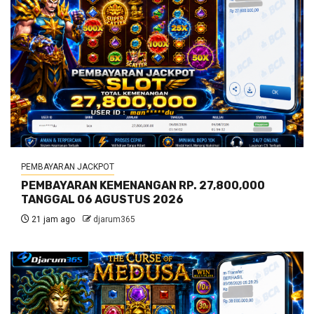
PEMBAYARAN JACKPOT
PEMBAYARAN KEMENANGAN RP. 27,800,000
TANGGAL 06 AGUSTUS 2026
21 jam ago
djarum365