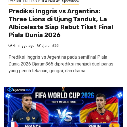
Prediksi
PREDIKSI BOLA PARLAY
Sportsbook
Prediksi Inggris vs Argentina:
Three Lions di Ujung Tanduk, La
Albiceleste Siap Rebut Tiket Final
Piala Dunia 2026
4 minggu ago
djarum365
Prediksi Inggris vs Argentina pada semifinal Piala
Dunia 2026 Djarum365 diprediksi menjadi duel panas
yang penuh tekanan, gengsi, dan drama....