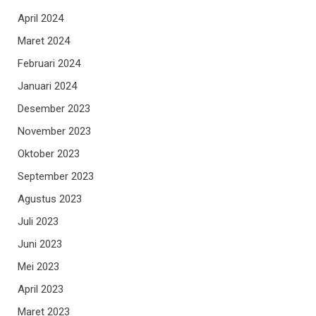
April 2024
Maret 2024
Februari 2024
Januari 2024
Desember 2023
November 2023
Oktober 2023
September 2023
Agustus 2023
Juli 2023
Juni 2023
Mei 2023
April 2023
Maret 2023