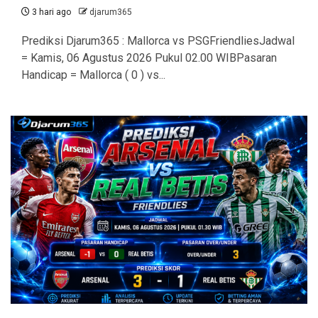
3 hari ago
djarum365
Prediksi Djarum365 : Mallorca vs PSGFriendliesJadwal
= Kamis, 06 Agustus 2026 Pukul 02.00 WIBPasaran
Handicap = Mallorca ( 0 ) vs...