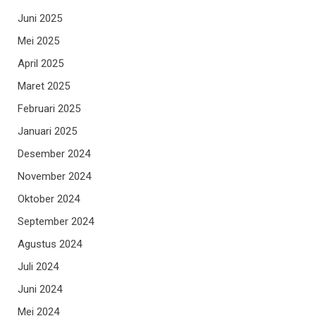
Juni 2025
Mei 2025
April 2025
Maret 2025
Februari 2025
Januari 2025
Desember 2024
November 2024
Oktober 2024
September 2024
Agustus 2024
Juli 2024
Juni 2024
Mei 2024