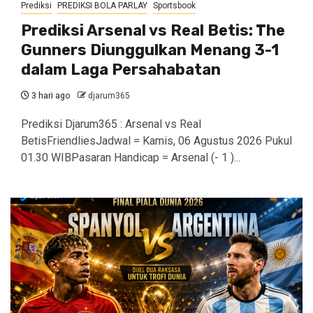
Prediksi
PREDIKSI BOLA PARLAY
Sportsbook
Prediksi Arsenal vs Real Betis: The
Gunners Diunggulkan Menang 3-1
dalam Laga Persahabatan
3 hari ago
djarum365
Prediksi Djarum365 : Arsenal vs Real
BetisFriendliesJadwal = Kamis, 06 Agustus 2026 Pukul
01.30 WIBPasaran Handicap = Arsenal (- 1 )...