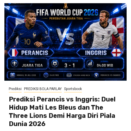
Prediksi
PREDIKSI BOLA PARLAY
Sportsbook
Prediksi Perancis vs Inggris: Duel
Hidup Mati Les Bleus dan The
Three Lions Demi Harga Diri Piala
Dunia 2026