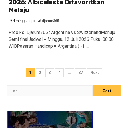
2026: Albiceleste Difavoritkan
Melaju
4 minggu ago
djarum365
Prediksi Djarum365 : Argentina vs SwitzerlandMenuju
Semi finalJadwal = Minggu, 12 Juli 2026 Pukul 08.00
WIBPasaran Handicap = Argentina ( -1 :...
Paginasi
1
2
3
4
…
87
Next
pos
Cari
untuk: