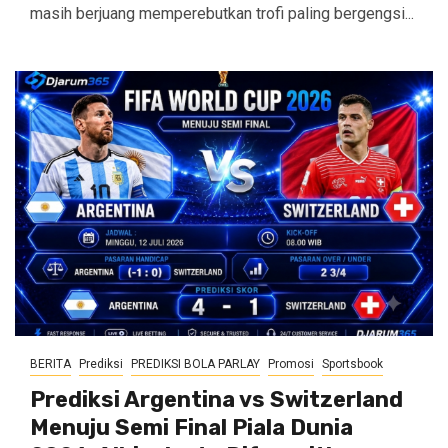
masih berjuang memperebutkan trofi paling bergengsi...
BERITA
Prediksi
PREDIKSI BOLA PARLAY
Promosi
Sportsbook
Prediksi Argentina vs Switzerland
Menuju Semi Final Piala Dunia