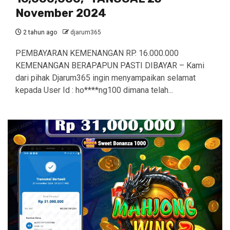
November 2024
2 tahun ago
djarum365
PEMBAYARAN KEMENANGAN RP. 16.000.000
KEMENANGAN BERAPAPUN PASTI DIBAYAR – Kami
dari pihak Djarum365 ingin menyampaikan selamat
kepada User Id : ho****ng100 dimana telah...