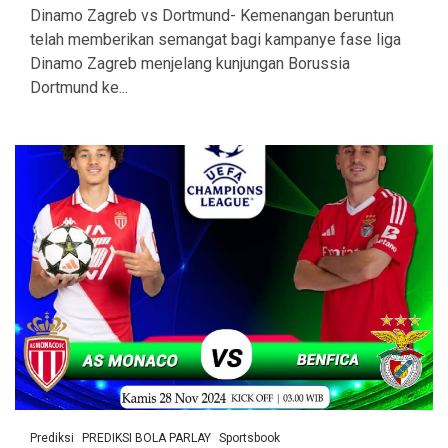
Dinamo Zagreb vs Dortmund- Kemenangan beruntun
telah memberikan semangat bagi kampanye fase liga
Dinamo Zagreb menjelang kunjungan Borussia
Dortmund ke...
Prediksi
PREDIKSI BOLA PARLAY
Sportsbook