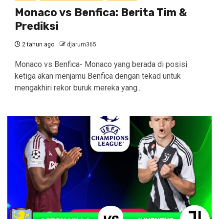
Monaco vs Benfica: Berita Tim &
Prediksi
2 tahun ago
djarum365
Monaco vs Benfica- Monaco yang berada di posisi
ketiga akan menjamu Benfica dengan tekad untuk
mengakhiri rekor buruk mereka yang...