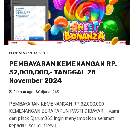
PEMBAYARAN JACKPOT
PEMBAYARAN KEMENANGAN RP.
32,000,000,- TANGGAL 28
November 2024
2 tahun ago
djarum365
PEMBAYARAN KEMENANGAN RP. 32.000.000
KEMENANGAN BERAPAPUN PASTI DIBAYAR – Kami
dari pihak Djarum365 ingin menyampaikan selamat
kepada User Id : fre*36...