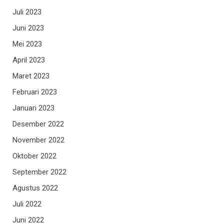
Juli 2023
Juni 2023
Mei 2023
April 2023
Maret 2023
Februari 2023
Januari 2023
Desember 2022
November 2022
Oktober 2022
September 2022
Agustus 2022
Juli 2022
Juni 2022