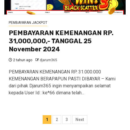
PEMBAYARAN JACKPOT
PEMBAYARAN KEMENANGAN RP.
31,000,000,- TANGGAL 25
November 2024
2 tahun ago
djarum365
PEMBAYARAN KEMENANGAN RP. 31.000.000
KEMENANGAN BERAPAPUN PASTI DIBAYAR – Kami
dari pihak Djarum365 ingin menyampaikan selamat
kepada User Id : ke*66 dimana telah...
Paginasi
1
2
3
Next
pos