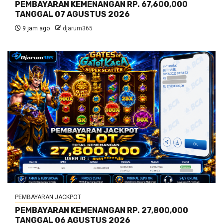
PEMBAYARAN KEMENANGAN RP. 67,600,000
TANGGAL 07 AGUSTUS 2026
9 jam ago
djarum365
PEMBAYARAN JACKPOT
PEMBAYARAN KEMENANGAN RP. 27,800,000
TANGGAL 06 AGUSTUS 2026