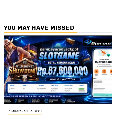
YOU MAY HAVE MISSED
PEMBAYARAN JACKPOT