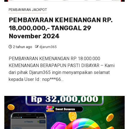
PEMBAYARAN JACKPOT
PEMBAYARAN KEMENANGAN RP.
18,000,000,- TANGGAL 29
November 2024
2 tahun ago
djarum365
PEMBAYARAN KEMENANGAN RP. 18.000.000
KEMENANGAN BERAPAPUN PASTI DIBAYAR – Kami
dari pihak Djarum365 ingin menyampaikan selamat
kepada User Id : nop***66...