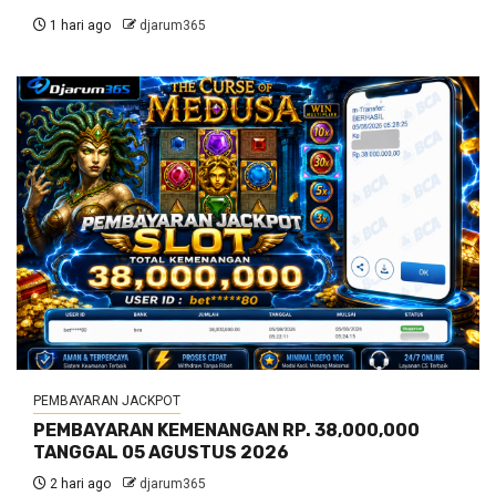
1 hari ago
djarum365
PEMBAYARAN JACKPOT
PEMBAYARAN KEMENANGAN RP. 38,000,000
TANGGAL 05 AGUSTUS 2026
2 hari ago
djarum365