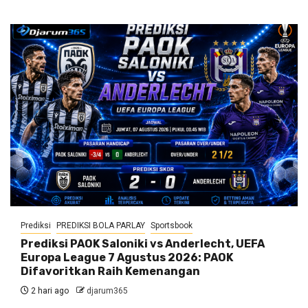
Prediksi
PREDIKSI BOLA PARLAY
Sportsbook
Prediksi PAOK Saloniki vs Anderlecht, UEFA
Europa League 7 Agustus 2026: PAOK
Difavoritkan Raih Kemenangan
2 hari ago
djarum365