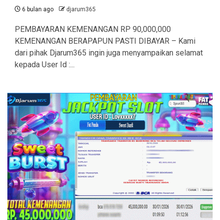
6 bulan ago
djarum365
PEMBAYARAN KEMENANGAN RP 90,000,000
KEMENANGAN BERAPAPUN PASTI DIBAYAR – Kami
dari pihak Djarum365 ingin juga menyampaikan selamat
kepada User Id :...