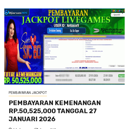
PEMBAYARAN JACKPOT
PEMBAYARAN KEMENANGAN
RP.50,525,000 TANGGAL 27
JANUARI 2026