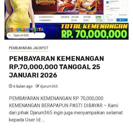
PEMBAYARAN JACKPOT
PEMBAYARAN KEMENANGAN
RP.70,000,000 TANGGAL 25
JANUARI 2026
6 bulan ago
djarum365
PEMBAYARAN KEMENANGAN RP 70,000,000
KEMENANGAN BERAPAPUN PASTI DIBAYAR – Kami
dari pihak Djarum365 ingin juga menyampaikan selamat
kepada User Id :...