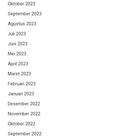
Oktober 2023
September 2023
Agustus 2023
Juli 2023
Juni 2023
Mei 2023
April 2023
Maret 2023
Februari 2023
Januari 2023
Desember 2022
November 2022
Oktober 2022
September 2022