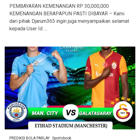
PEMBAYARAN KEMENANGAN RP 30,000,000
KEMENANGAN BERAPAPUN PASTI DIBAYAR – Kami
dari pihak Djarum365 ingin juga menyampaikan selamat
kepada User Id :...
PREDIKSI BOLA PARLAY
Sportsbook