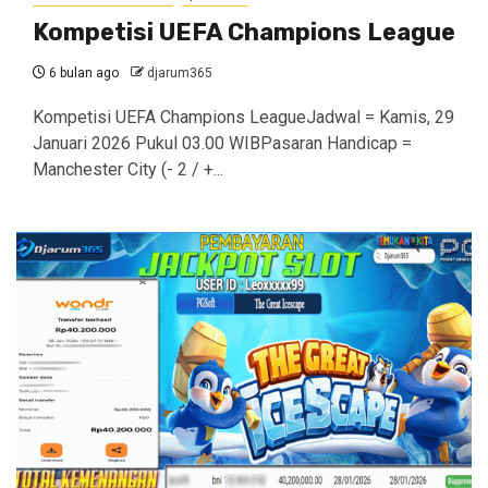
Kompetisi UEFA Champions League
6 bulan ago
djarum365
Kompetisi UEFA Champions LeagueJadwal = Kamis, 29
Januari 2026 Pukul 03.00 WIBPasaran Handicap =
Manchester City (- 2 / +...