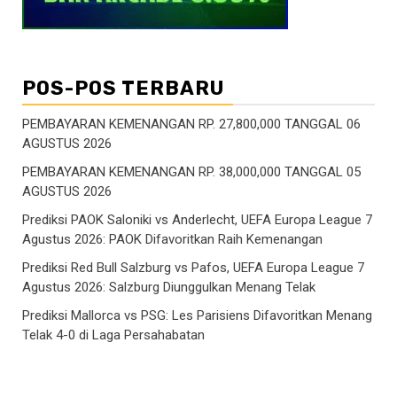
POS-POS TERBARU
PEMBAYARAN KEMENANGAN RP. 27,800,000 TANGGAL 06
AGUSTUS 2026
PEMBAYARAN KEMENANGAN RP. 38,000,000 TANGGAL 05
AGUSTUS 2026
Prediksi PAOK Saloniki vs Anderlecht, UEFA Europa League 7
Agustus 2026: PAOK Difavoritkan Raih Kemenangan
Prediksi Red Bull Salzburg vs Pafos, UEFA Europa League 7
Agustus 2026: Salzburg Diunggulkan Menang Telak
Prediksi Mallorca vs PSG: Les Parisiens Difavoritkan Menang
Telak 4-0 di Laga Persahabatan