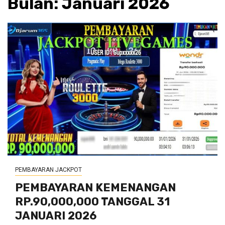
Bulan:
Januari 2026
PEMBAYARAN JACKPOT
PEMBAYARAN KEMENANGAN
RP.90,000,000 TANGGAL 31
JANUARI 2026