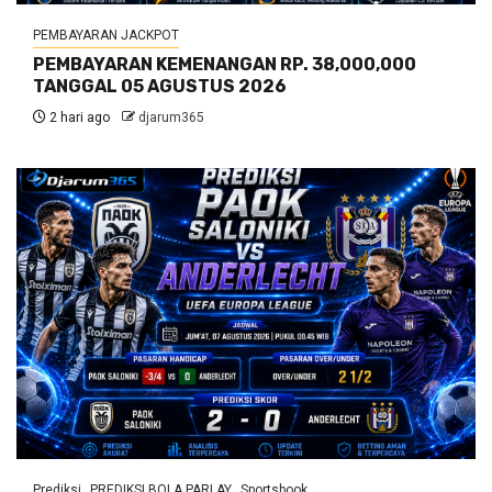
PEMBAYARAN JACKPOT
PEMBAYARAN KEMENANGAN RP. 38,000,000
TANGGAL 05 AGUSTUS 2026
2 hari ago
djarum365
Prediksi
PREDIKSI BOLA PARLAY
Sportsbook