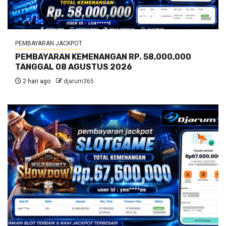
PEMBAYARAN JACKPOT
PEMBAYARAN KEMENANGAN RP. 58,000,000
TANGGAL 08 AGUSTUS 2026
2 hari ago
djarum365