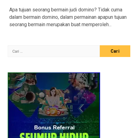
Apa tujuan seorang bermain judi domino? Tidak cuma
dalam bermain domino, dalam permainan apapun tujuan
seorang bermain merupakan buat memperoleh...
Cari
untuk: