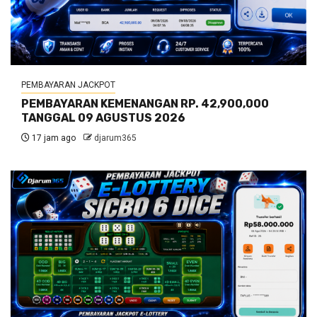
PEMBAYARAN JACKPOT
PEMBAYARAN KEMENANGAN RP. 42,900,000
TANGGAL 09 AGUSTUS 2026
17 jam ago
djarum365