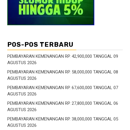
POS-POS TERBARU
PEMBAYARAN KEMENANGAN RP. 42,900,000 TANGGAL 09
AGUSTUS 2026
PEMBAYARAN KEMENANGAN RP. 58,000,000 TANGGAL 08
AGUSTUS 2026
PEMBAYARAN KEMENANGAN RP. 67,600,000 TANGGAL 07
AGUSTUS 2026
PEMBAYARAN KEMENANGAN RP. 27,800,000 TANGGAL 06
AGUSTUS 2026
PEMBAYARAN KEMENANGAN RP. 38,000,000 TANGGAL 05
AGUSTUS 2026