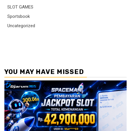
SLOT GAMES
Sportsbook
Uncategorized
YOU MAY HAVE MISSED