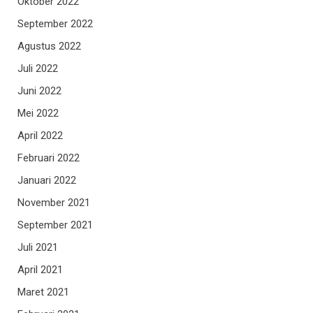
Oktober 2022
September 2022
Agustus 2022
Juli 2022
Juni 2022
Mei 2022
April 2022
Februari 2022
Januari 2022
November 2021
September 2021
Juli 2021
April 2021
Maret 2021