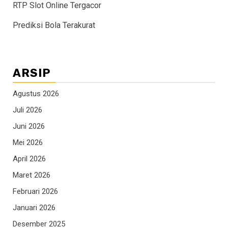
RTP Slot Online Tergacor
Prediksi Bola Terakurat
ARSIP
Agustus 2026
Juli 2026
Juni 2026
Mei 2026
April 2026
Maret 2026
Februari 2026
Januari 2026
Desember 2025