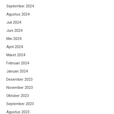
September 2024
Agustus 2024
Juli 2024
Juni 2024
Mei 2024
April 2024
Maret 2024
Februari 2024
Januari 2024
Desember 2023
November 2023
Oktober 2023
September 2023
Agustus 2023