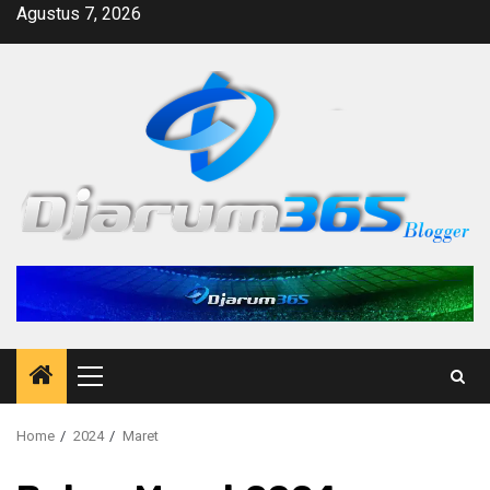
Skip
Agustus 7, 2026
to
content
Primary
Menu
Home
2024
Maret