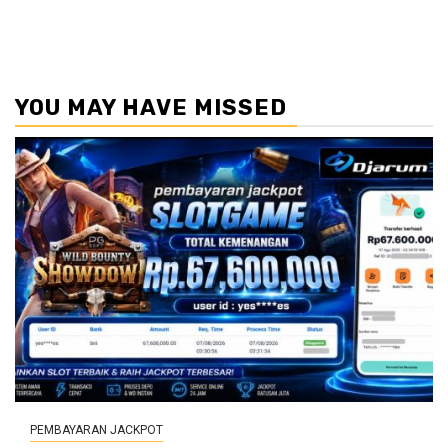
YOU MAY HAVE MISSED
PEMBAYARAN JACKPOT