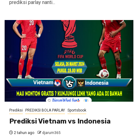
prediksi parlay nanti...
Prediksi
PREDIKSI BOLA PARLAY
Sportsbook
Prediksi Vietnam vs Indonesia
2 tahun ago
djarum365