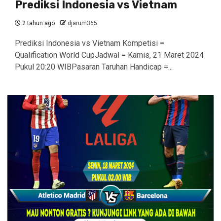
Prediksi Indonesia vs Vietnam
2 tahun ago
djarum365
Prediksi Indonesia vs Vietnam Kompetisi =
Qualification World CupJadwal = Kamis, 21 Maret 2024
Pukul 20:20 WIBPasaran Taruhan Handicap =...