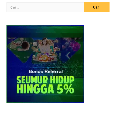
Cari
untuk: