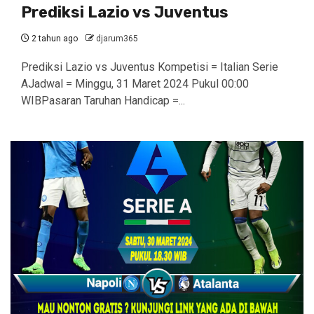
Prediksi Lazio vs Juventus
2 tahun ago
djarum365
Prediksi Lazio vs Juventus Kompetisi = Italian Serie
AJadwal = Minggu, 31 Maret 2024 Pukul 00:00
WIBPasaran Taruhan Handicap =...