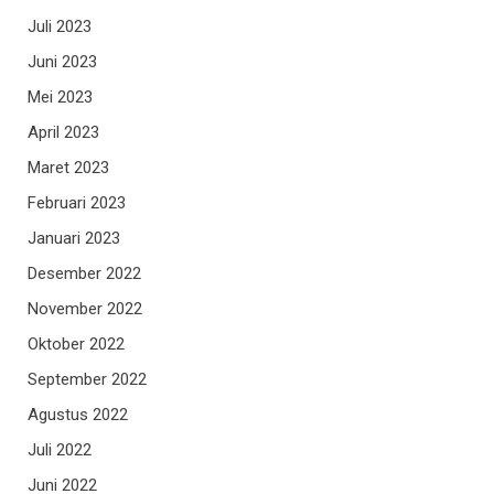
Juli 2023
Juni 2023
Mei 2023
April 2023
Maret 2023
Februari 2023
Januari 2023
Desember 2022
November 2022
Oktober 2022
September 2022
Agustus 2022
Juli 2022
Juni 2022