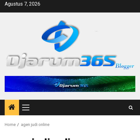
Skip
Agustus 7, 2026
to
content
Primary
Menu
Home
agen judi online