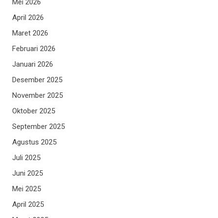
Mei 2026
April 2026
Maret 2026
Februari 2026
Januari 2026
Desember 2025
November 2025
Oktober 2025
September 2025
Agustus 2025
Juli 2025
Juni 2025
Mei 2025
April 2025