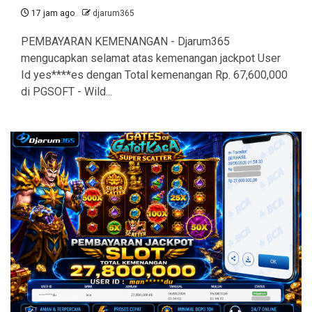
17 jam ago
djarum365
PEMBAYARAN KEMENANGAN - Djarum365
mengucapkan selamat atas kemenangan jackpot User
Id yes****es dengan Total kemenangan Rp. 67,600,000
di PGSOFT - Wild...