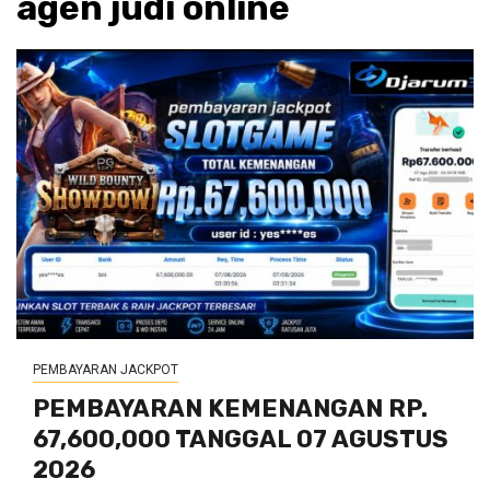
agen judi online
PEMBAYARAN JACKPOT
PEMBAYARAN KEMENANGAN RP.
67,600,000 TANGGAL 07 AGUSTUS
2026