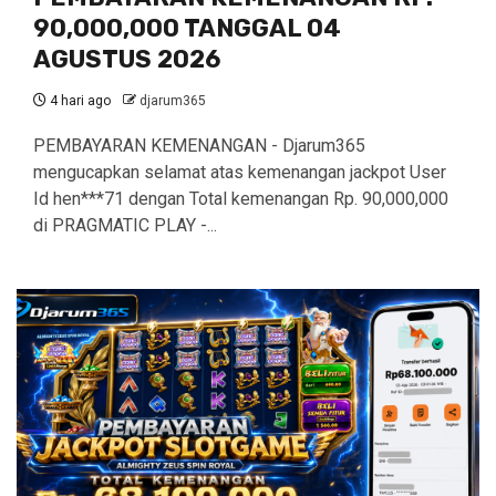
90,000,000 TANGGAL 04
AGUSTUS 2026
4 hari ago
djarum365
PEMBAYARAN KEMENANGAN - Djarum365
mengucapkan selamat atas kemenangan jackpot User
Id hen***71 dengan Total kemenangan Rp. 90,000,000
di PRAGMATIC PLAY -...