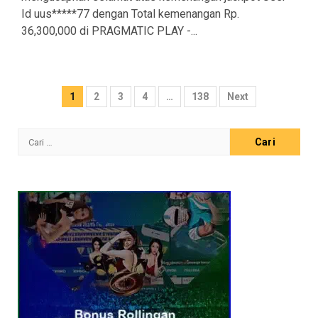
Id uus*****77 dengan Total kemenangan Rp.
36,300,000 di PRAGMATIC PLAY -...
Paginasi
1
2
3
4
…
138
Next
pos
Cari
untuk: