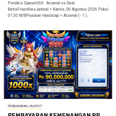
Prediksi Djarum365 : Arsenal vs Real
BetisFriendliesJadwal = Kamis, 06 Agustus 2026 Pukul
01.30 WIBPasaran Handicap = Arsenal (- 1 )...
PEMBAYARAN JACKPOT
PEMBAYARAN KEMENANGAN RP.