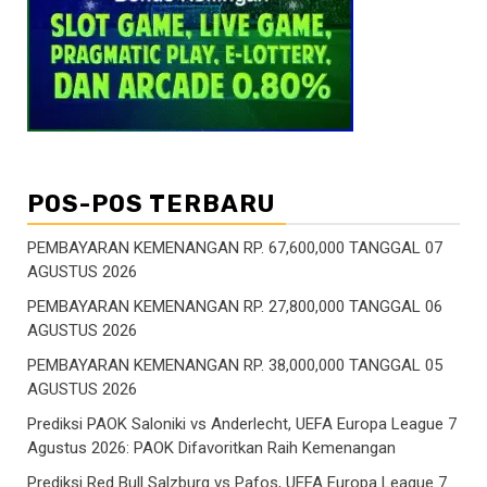
POS-POS TERBARU
PEMBAYARAN KEMENANGAN RP. 67,600,000 TANGGAL 07
AGUSTUS 2026
PEMBAYARAN KEMENANGAN RP. 27,800,000 TANGGAL 06
AGUSTUS 2026
PEMBAYARAN KEMENANGAN RP. 38,000,000 TANGGAL 05
AGUSTUS 2026
Prediksi PAOK Saloniki vs Anderlecht, UEFA Europa League 7
Agustus 2026: PAOK Difavoritkan Raih Kemenangan
Prediksi Red Bull Salzburg vs Pafos, UEFA Europa League 7