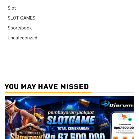
Slot
SLOT GAMES
Sportsbook
Uncategorized
YOU MAY HAVE MISSED