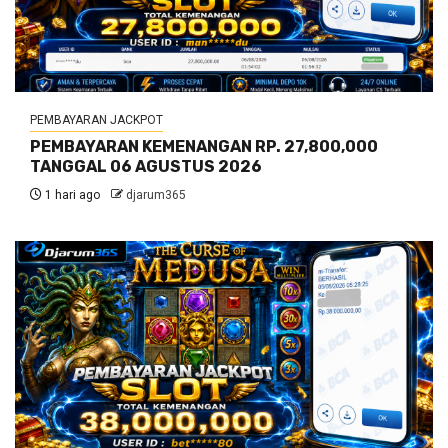
PEMBAYARAN JACKPOT
PEMBAYARAN KEMENANGAN RP. 27,800,000
TANGGAL 06 AGUSTUS 2026
1 hari ago
djarum365