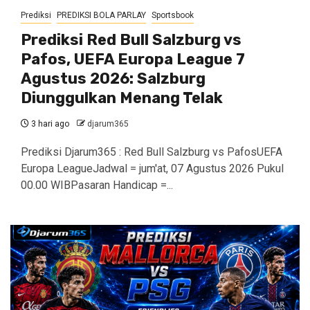
Prediksi
PREDIKSI BOLA PARLAY
Sportsbook
Prediksi Red Bull Salzburg vs
Pafos, UEFA Europa League 7
Agustus 2026: Salzburg
Diunggulkan Menang Telak
3 hari ago
djarum365
Prediksi Djarum365 : Red Bull Salzburg vs PafosUEFA
Europa LeagueJadwal = jum'at, 07 Agustus 2026 Pukul
00.00 WIBPasaran Handicap =...