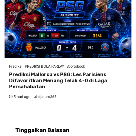
Prediksi
PREDIKSI BOLA PARLAY
Sportsbook
Prediksi Mallorca vs PSG: Les Parisiens
Difavoritkan Menang Telak 4-0 di Laga
Persahabatan
5 hari ago
djarum365
Tinggalkan Balasan