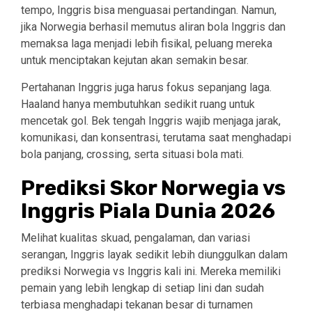
tempo, Inggris bisa menguasai pertandingan. Namun,
jika Norwegia berhasil memutus aliran bola Inggris dan
memaksa laga menjadi lebih fisikal, peluang mereka
untuk menciptakan kejutan akan semakin besar.
Pertahanan Inggris juga harus fokus sepanjang laga.
Haaland hanya membutuhkan sedikit ruang untuk
mencetak gol. Bek tengah Inggris wajib menjaga jarak,
komunikasi, dan konsentrasi, terutama saat menghadapi
bola panjang, crossing, serta situasi bola mati.
Prediksi Skor Norwegia vs
Inggris Piala Dunia 2026
Melihat kualitas skuad, pengalaman, dan variasi
serangan, Inggris layak sedikit lebih diunggulkan dalam
prediksi Norwegia vs Inggris kali ini. Mereka memiliki
pemain yang lebih lengkap di setiap lini dan sudah
terbiasa menghadapi tekanan besar di turnamen