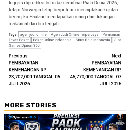
Inggris diprediksi lolos ke semifinal Piala Dunia 2026,
tetapi Norwegia tetap berpotensi menciptakan kejutan
besar jika Haaland mendapatkan ruang dan dukungan
maksimal dari lini tengah.
agen judi online
Agen Judi Online Terpercaya
Permainan
Tags:
Texas Poker
Poker Online Indonesia
Situs Bola Indonesia
Slot
Games Djarum365
Post
Previous
Next
PEMBAYARAN
PEMBAYARAN
navigation
KEMENANGAN RP.
KEMENANGAN RP.
23,702,000 TANGGAL 06
45,770,000 TANGGAL 07
JULI 2026
JULI 2026
MORE STORIES