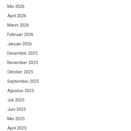
Mei 2026
April 2026
Maret 2026
Februari 2026
Januari 2026
Desember 2025
November 2025
Oktober 2025
September 2025
Agustus 2025
Juli 2025
Juni 2025
Mei 2025
April 2025