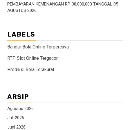
PEMBAYARAN KEMENANGAN RP. 38,000,000 TANGGAL 05
AGUSTUS 2026
LABELS
Bandar Bola Online Terpercaya
RTP Slot Online Tergacor
Prediksi Bola Terakurat
ARSIP
Agustus 2026
Juli 2026
Juni 2026