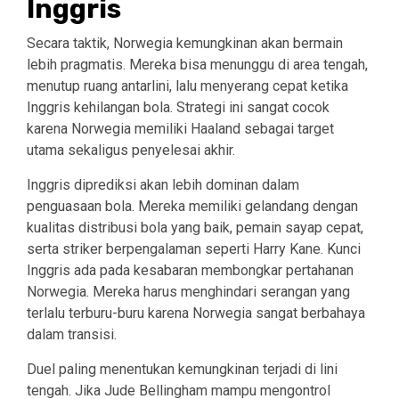
Inggris
Secara taktik, Norwegia kemungkinan akan bermain
lebih pragmatis. Mereka bisa menunggu di area tengah,
menutup ruang antarlini, lalu menyerang cepat ketika
Inggris kehilangan bola. Strategi ini sangat cocok
karena Norwegia memiliki Haaland sebagai target
utama sekaligus penyelesai akhir.
Inggris diprediksi akan lebih dominan dalam
penguasaan bola. Mereka memiliki gelandang dengan
kualitas distribusi bola yang baik, pemain sayap cepat,
serta striker berpengalaman seperti Harry Kane. Kunci
Inggris ada pada kesabaran membongkar pertahanan
Norwegia. Mereka harus menghindari serangan yang
terlalu terburu-buru karena Norwegia sangat berbahaya
dalam transisi.
Duel paling menentukan kemungkinan terjadi di lini
tengah. Jika Jude Bellingham mampu mengontrol