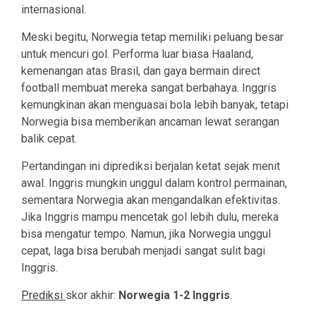
internasional.
Meski begitu, Norwegia tetap memiliki peluang besar
untuk mencuri gol. Performa luar biasa Haaland,
kemenangan atas Brasil, dan gaya bermain direct
football membuat mereka sangat berbahaya. Inggris
kemungkinan akan menguasai bola lebih banyak, tetapi
Norwegia bisa memberikan ancaman lewat serangan
balik cepat.
Pertandingan ini diprediksi berjalan ketat sejak menit
awal. Inggris mungkin unggul dalam kontrol permainan,
sementara Norwegia akan mengandalkan efektivitas.
Jika Inggris mampu mencetak gol lebih dulu, mereka
bisa mengatur tempo. Namun, jika Norwegia unggul
cepat, laga bisa berubah menjadi sangat sulit bagi
Inggris.
Prediksi
skor akhir:
Norwegia 1-2 Inggris
.