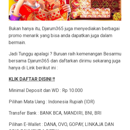
Bukan hanya itu, Djarum365 juga menyediakan berbagai
promo menarik yang bisa anda dapatkan juga dalam
bermain.
Jadi Tunggu apalagi ? Buruan raih kemenangan Besarmu
bersama Djarum365 dan daftarkan dirimu sekarang juga
hanya di Link berikut ini :
KLIK DAFTAR DISINI !!
Minimal Deposit dan WD : Rp 10.000
Pilihan Mata Uang : Indonesia Rupiah (IDR)
Transfer Bank : BANK BCA, MANDIRI, BNI, BRI
Pilihan E-Wallet : DANA, OVO, GOPAY, LINKAJA DAN