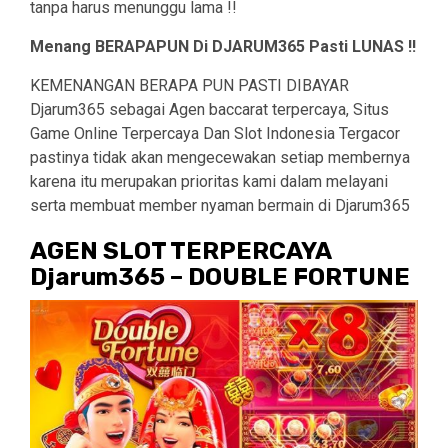
tanpa harus menunggu lama !!
Menang BERAPAPUN Di DJARUM365 Pasti LUNAS !!
KEMENANGAN BERAPA PUN PASTI DIBAYAR
Djarum365 sebagai Agen baccarat terpercaya, Situs
Game Online Terpercaya Dan Slot Indonesia Tergacor
pastinya tidak akan mengecewakan setiap membernya
karena itu merupakan prioritas kami dalam melayani
serta membuat member nyaman bermain di Djarum365
AGEN SLOT TERPERCAYA
Djarum365 – DOUBLE FORTUNE