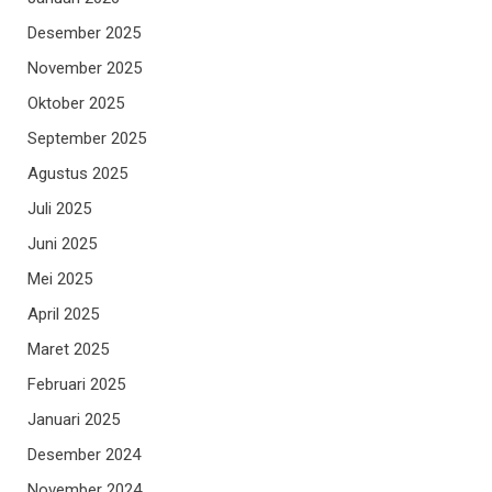
Desember 2025
November 2025
Oktober 2025
September 2025
Agustus 2025
Juli 2025
Juni 2025
Mei 2025
April 2025
Maret 2025
Februari 2025
Januari 2025
Desember 2024
November 2024