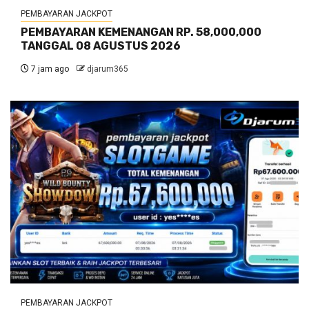
PEMBAYARAN JACKPOT
PEMBAYARAN KEMENANGAN RP. 58,000,000
TANGGAL 08 AGUSTUS 2026
7 jam ago
djarum365
PEMBAYARAN JACKPOT