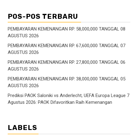
POS-POS TERBARU
PEMBAYARAN KEMENANGAN RP. 58,000,000 TANGGAL 08
AGUSTUS 2026
PEMBAYARAN KEMENANGAN RP. 67,600,000 TANGGAL 07
AGUSTUS 2026
PEMBAYARAN KEMENANGAN RP. 27,800,000 TANGGAL 06
AGUSTUS 2026
PEMBAYARAN KEMENANGAN RP. 38,000,000 TANGGAL 05
AGUSTUS 2026
Prediksi PAOK Saloniki vs Anderlecht, UEFA Europa League 7
Agustus 2026: PAOK Difavoritkan Raih Kemenangan
LABELS