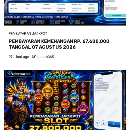
PEMBAYARAN JACKPOT
PEMBAYARAN KEMENANGAN RP. 67,600,000
TANGGAL 07 AGUSTUS 2026
1 hari ago
djarum365