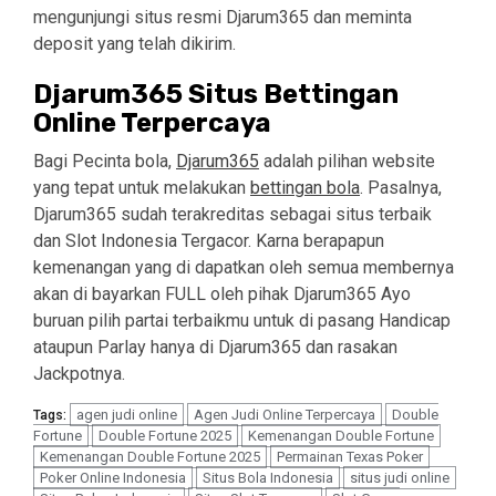
mengunjungi situs resmi Djarum365 dan meminta
deposit yang telah dikirim.
Djarum365 Situs Bettingan
Online Terpercaya
Bagi Pecinta bola,
Djarum365
adalah pilihan website
yang tepat untuk melakukan
bettingan bola
. Pasalnya,
Djarum365 sudah terakreditas sebagai situs terbaik
dan Slot Indonesia Tergacor. Karna berapapun
kemenangan yang di dapatkan oleh semua membernya
akan di bayarkan FULL oleh pihak Djarum365 Ayo
buruan pilih partai terbaikmu untuk di pasang Handicap
ataupun Parlay hanya di Djarum365 dan rasakan
Jackpotnya.
agen judi online
Agen Judi Online Terpercaya
Double
Tags:
Fortune
Double Fortune 2025
Kemenangan Double Fortune
Kemenangan Double Fortune 2025
Permainan Texas Poker
Poker Online Indonesia
Situs Bola Indonesia
situs judi online