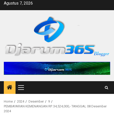
Skip
Agustus 7, 2026
to
content
Primary
Menu
Home
2024
Desember
9
PEMBAYARAN KEMENANGAN RP. 34,524,000,- TANGGAL 08 Desember
2024