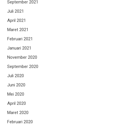
September 2021
Juli 2021
April 2021
Maret 2021
Februari 2021
Januari 2021
November 2020
September 2020
Juli 2020
Juni 2020
Mei 2020
April 2020
Maret 2020
Februari 2020