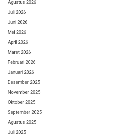
Agustus 2026
Juli 2026
Juni 2026
Mei 2026
April 2026
Maret 2026
Februari 2026
Januari 2026
Desember 2025
November 2025
Oktober 2025
September 2025
Agustus 2025
Juli 2025