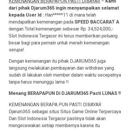
KEMENANGAN BERAPAPUN PASTI DIBAYAR
–
Kami
dari pihak Djarum365 ingin menyampaikan selamat
kepada User Id :
Han*****11 di mana telah
mendapatkan kemenangan pada
SPEED BACCARAT A
dengan Total kemenangan sebesar Rp. 34,524,000,-.
Slot Indonesia Tergacor ini terus memberikan peluang
besar bagi para pemain untuk meraih kemenangan
serupa!
Dengan kemenangan itu pihak DJARUM365 juga
langsung melakukan pembayaran dan withdraw yang
sudah di lakukan oleh member dalam waktu secepatnya
tanpa harus menunggu lama !!
Menang BERAPAPUN Di DJARUM365 Pasti LUNAS !!
KEMENANGAN BERAPA PUN PASTI DIBAYAR
Djarum365 sebagai situs Situs Game Online Terpercaya
Dan Slot Indonesia Tergacor pastinya tidak akan
mengecewakan setiap membernya karena itu