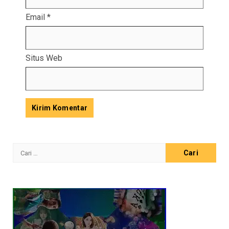
Email
*
Situs Web
Cari
untuk: