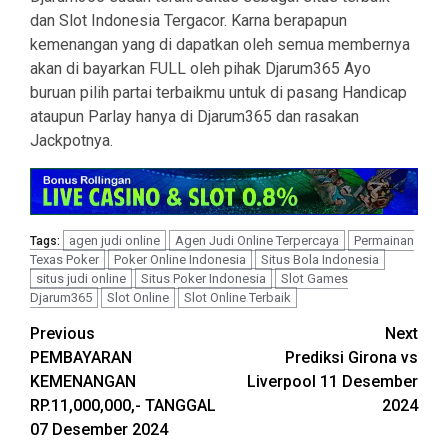
dan Slot Indonesia Tergacor. Karna berapapun
kemenangan yang di dapatkan oleh semua membernya
akan di bayarkan FULL oleh pihak Djarum365 Ayo
buruan pilih partai terbaikmu untuk di pasang Handicap
ataupun Parlay hanya di Djarum365 dan rasakan
Jackpotnya.
agen judi online
Agen Judi Online Terpercaya
Permainan
Tags:
Texas Poker
Poker Online Indonesia
Situs Bola Indonesia
situs judi online
Situs Poker Indonesia
Slot Games
Djarum365
Slot Online
Slot Online Terbaik
Post
Previous
Next
PEMBAYARAN
Prediksi Girona vs
navigation
KEMENANGAN
Liverpool 11 Desember
RP.11,000,000,- TANGGAL
2024
07 Desember 2024