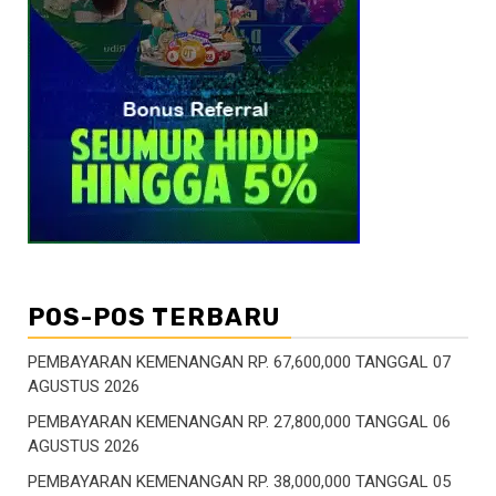
POS-POS TERBARU
PEMBAYARAN KEMENANGAN RP. 67,600,000 TANGGAL 07
AGUSTUS 2026
PEMBAYARAN KEMENANGAN RP. 27,800,000 TANGGAL 06
AGUSTUS 2026
PEMBAYARAN KEMENANGAN RP. 38,000,000 TANGGAL 05