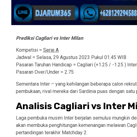
Prediksi Cagliari vs Inter Milan
Kompetisi =
Serie A
Jadwal = Selasa, 29 Agustus 2023 Pukul 01.45 WIB
Pasaran Taruhan Handicap = Cagliari (+1.25 / -1.25 ) Inte
Pasaran Over/Under = 2.75
Sementara Inter – yang kehilangan beberapa calon rekru
pembukaan, rival mereka dari Sardinia puas dengan satu p
Analisis Cagliari vs Inter M
Laga pembuka musim Inter berjalan semulus mungkin de
akan membuka penghitungan kemenangan melawan Cagliar
pertandingan terakhir Matchday 2.