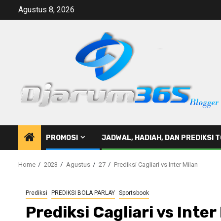
Skip
Agustus 8, 2026
to
content
PROMOSI
JADWAL, HADIAH, DAN PREDIKSI 
Home
2023
Agustus
27
Prediksi Cagliari vs Inter Milan
Prediksi
PREDIKSI BOLA PARLAY
Sportsbook
Prediksi Cagliari vs Inter