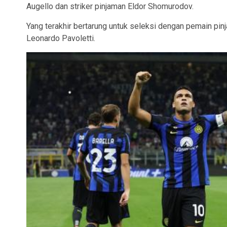
Augello dan striker pinjaman Eldor Shomurodov.
Yang terakhir bertarung untuk seleksi dengan pemain pinja
Leonardo Pavoletti.