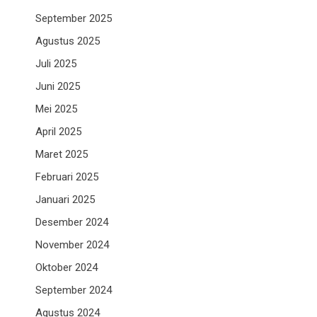
September 2025
Agustus 2025
Juli 2025
Juni 2025
Mei 2025
April 2025
Maret 2025
Februari 2025
Januari 2025
Desember 2024
November 2024
Oktober 2024
September 2024
Agustus 2024