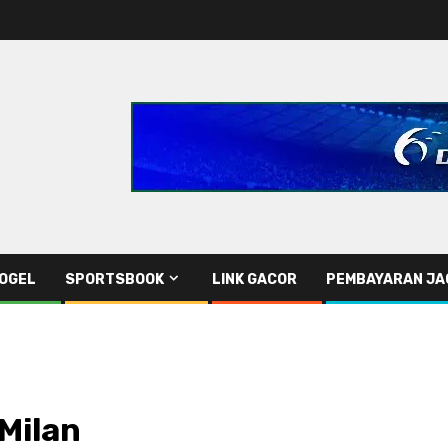
TOGEL
SPORTSBOOK
LINK GACOR
PEMBAYARAN JA
 Milan