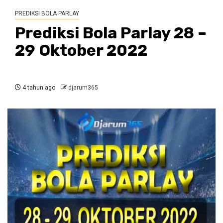
PREDIKSI BOLA PARLAY
Prediksi Bola Parlay 28 –
29 Oktober 2022
4 tahun ago
djarum365