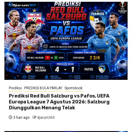
Prediksi
PREDIKSI BOLA PARLAY
Sportsbook
Prediksi Red Bull Salzburg vs Pafos, UEFA
Europa League 7 Agustus 2026: Salzburg
Diunggulkan Menang Telak
3 hari ago
djarum365