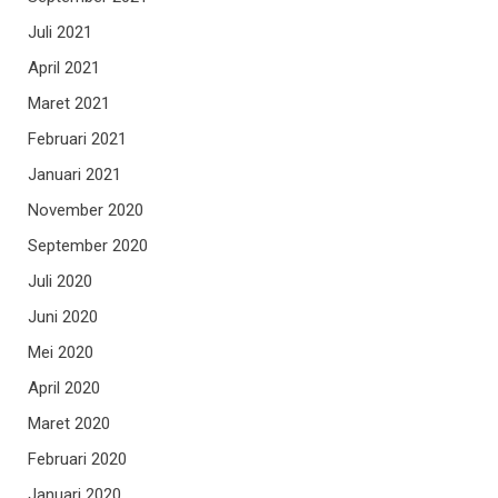
Juli 2021
April 2021
Maret 2021
Februari 2021
Januari 2021
November 2020
September 2020
Juli 2020
Juni 2020
Mei 2020
April 2020
Maret 2020
Februari 2020
Januari 2020