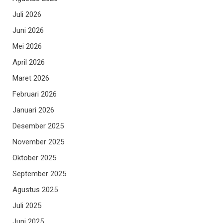
Juli 2026
Juni 2026
Mei 2026
April 2026
Maret 2026
Februari 2026
Januari 2026
Desember 2025
November 2025
Oktober 2025
September 2025
Agustus 2025
Juli 2025
Juni 2025