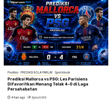
Prediksi
PREDIKSI BOLA PARLAY
Sportsbook
Prediksi Mallorca vs PSG: Les Parisiens
Difavoritkan Menang Telak 4-0 di Laga
Persahabatan
4 hari ago
djarum365