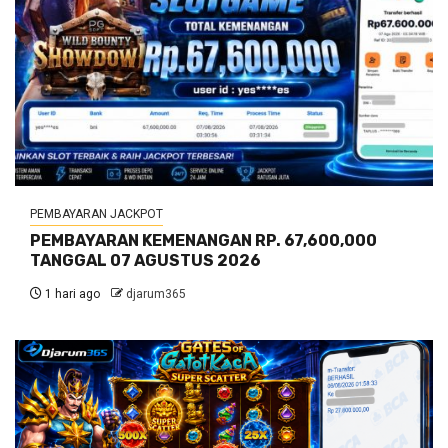
PEMBAYARAN JACKPOT
PEMBAYARAN KEMENANGAN RP. 67,600,000
TANGGAL 07 AGUSTUS 2026
1 hari ago
djarum365