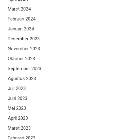
Maret 2024
Februari 2024
Januari 2024
Desember 2023
November 2023
Oktober 2023
September 2023
Agustus 2023
Juli 2023
Juni 2023
Mei 2023
April 2023
Maret 2023
Februari 2023