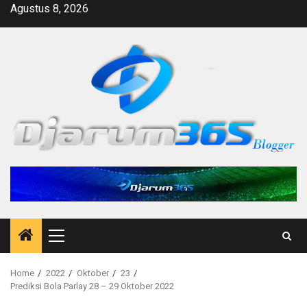
Skip
Agustus 8, 2026
to
content
Primary
Menu
Home
2022
Oktober
23
Prediksi Bola Parlay 28 – 29 Oktober 2022