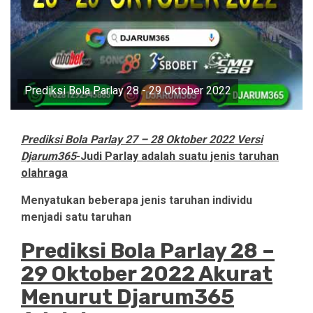
Prediksi Bola Parlay 28 - 29 Oktober 2022
Prediksi Bola Parlay 27 – 28 Oktober 2022 Versi
Djarum365
-Judi Parlay adalah suatu jenis taruhan
olahraga
Menyatukan beberapa jenis taruhan individu
menjadi satu taruhan
Prediksi Bola Parlay 28 –
29 Oktober 2022 Akurat
Menurut Djarum365