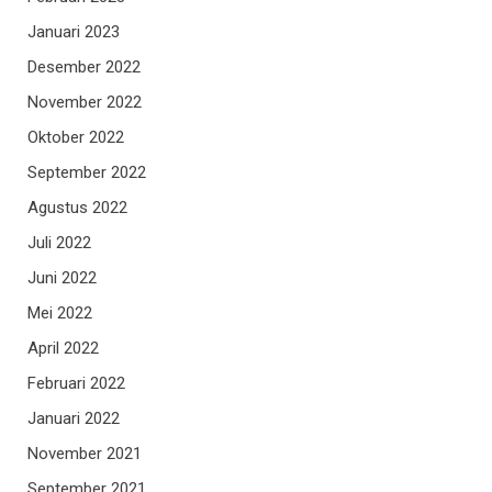
Januari 2023
Desember 2022
November 2022
Oktober 2022
September 2022
Agustus 2022
Juli 2022
Juni 2022
Mei 2022
April 2022
Februari 2022
Januari 2022
November 2021
September 2021