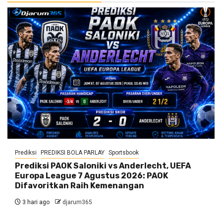
Prediksi
PREDIKSI BOLA PARLAY
Sportsbook
Prediksi PAOK Saloniki vs Anderlecht, UEFA
Europa League 7 Agustus 2026: PAOK
Difavoritkan Raih Kemenangan
3 hari ago
djarum365