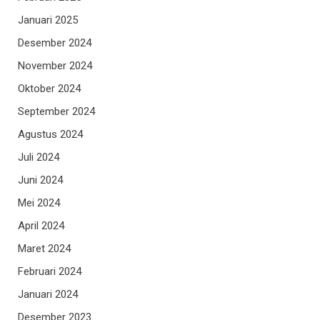
Januari 2025
Desember 2024
November 2024
Oktober 2024
September 2024
Agustus 2024
Juli 2024
Juni 2024
Mei 2024
April 2024
Maret 2024
Februari 2024
Januari 2024
Desember 2023