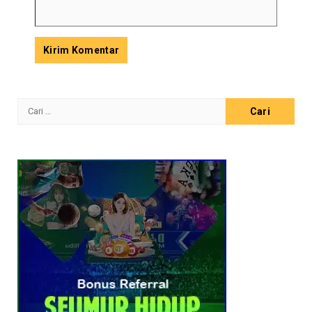
Cari
untuk: