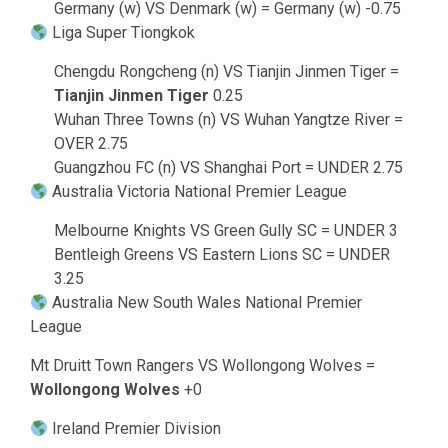
Germany (w) VS Denmark (w) = Germany (w) -0.75
Liga Super Tiongkok
Chengdu Rongcheng (n) VS Tianjin Jinmen Tiger =
Tianjin Jinmen Tiger
0.25
Wuhan Three Towns (n) VS Wuhan Yangtze River =
OVER 2.75
Guangzhou FC (n) VS Shanghai Port = UNDER 2.75
Australia Victoria National Premier League
Melbourne Knights VS Green Gully SC = UNDER 3
Bentleigh Greens VS Eastern Lions SC = UNDER
3.25
Australia New South Wales National Premier
League
Mt Druitt Town Rangers VS Wollongong Wolves =
Wollongong Wolves
+0
Ireland Premier Division