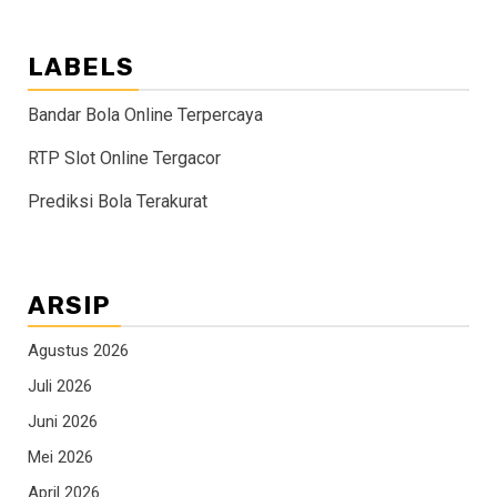
LABELS
Bandar Bola Online Terpercaya
RTP Slot Online Tergacor
Prediksi Bola Terakurat
ARSIP
Agustus 2026
Juli 2026
Juni 2026
Mei 2026
April 2026