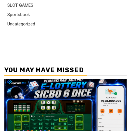
SLOT GAMES
Sportsbook
Uncategorized
YOU MAY HAVE MISSED