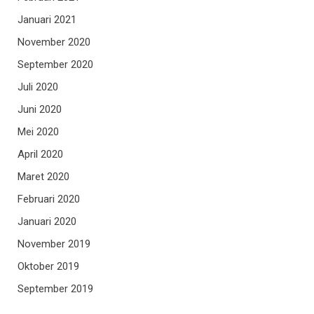
Januari 2021
November 2020
September 2020
Juli 2020
Juni 2020
Mei 2020
April 2020
Maret 2020
Februari 2020
Januari 2020
November 2019
Oktober 2019
September 2019