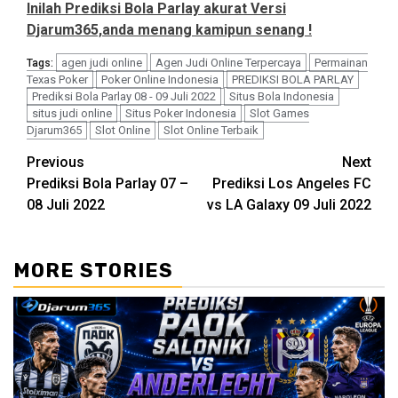
Inilah Prediksi Bola Parlay akurat Versi
Djarum365,anda menang kamipun senang !
agen judi online
Agen Judi Online Terpercaya
Permainan
Tags:
Texas Poker
Poker Online Indonesia
PREDIKSI BOLA PARLAY
Prediksi Bola Parlay 08 - 09 Juli 2022
Situs Bola Indonesia
situs judi online
Situs Poker Indonesia
Slot Games
Djarum365
Slot Online
Slot Online Terbaik
Post
Previous
Next
Prediksi Bola Parlay 07 –
Prediksi Los Angeles FC
navigation
08 Juli 2022
vs LA Galaxy 09 Juli 2022
MORE STORIES