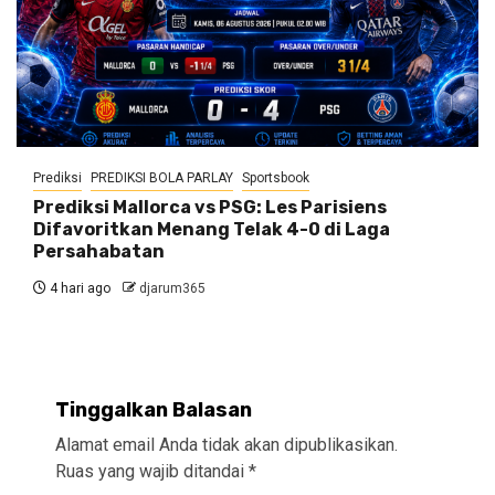
Prediksi
PREDIKSI BOLA PARLAY
Sportsbook
Prediksi Mallorca vs PSG: Les Parisiens
Difavoritkan Menang Telak 4-0 di Laga
Persahabatan
4 hari ago
djarum365
Tinggalkan Balasan
Alamat email Anda tidak akan dipublikasikan.
Ruas yang wajib ditandai
*