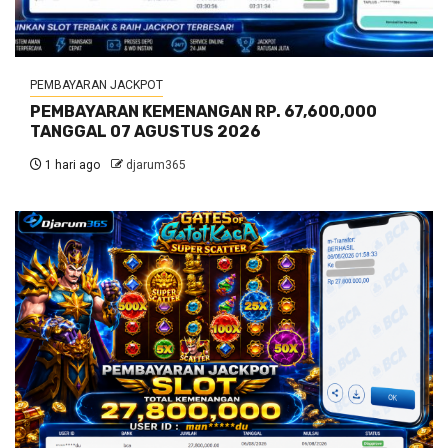
PEMBAYARAN JACKPOT
PEMBAYARAN KEMENANGAN RP. 67,600,000
TANGGAL 07 AGUSTUS 2026
1 hari ago
djarum365