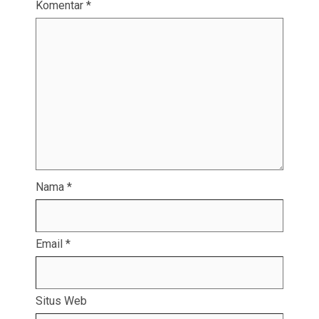
Komentar
*
Nama
*
Email
*
Situs Web