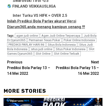
Swarovski Tirol -0.5
FINLAND VEIKKAUSLIIGA
Inter Turku
VS
HIFK
= OVER 2.5
Inilah Prediksi Bola Parlay akurat Versi
Djarum365,anda menang kamipun senang !!!
agen judi online
Agen Judi Online Terpercaya
Judi Bola
Tags:
Di Djarum365
Permainan Texas Poker
Poker Online Indonesia
PREDIKSI PARLAY HARI INI
Situs Bola Indonesia
Situs Judi
Bola Indonesia
situs judi online
Situs Poker Indonesia
Slot
Games Djarum365
Slot Online
Slot Online Terbaik
Post
Previous
Next
Prediksi Bola Parlay 13 –
Prediksi Bola Parlay 15 –
navigation
14 Mei 2022
16 Mei 2022
MORE STORIES