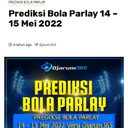
PREDIKSI BOLA PARLAY
Prediksi Bola Parlay 14 –
15 Mei 2022
4 tahun ago
djarum365