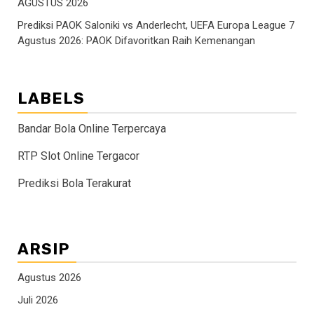
AGUSTUS 2026
Prediksi PAOK Saloniki vs Anderlecht, UEFA Europa League 7
Agustus 2026: PAOK Difavoritkan Raih Kemenangan
LABELS
Bandar Bola Online Terpercaya
RTP Slot Online Tergacor
Prediksi Bola Terakurat
ARSIP
Agustus 2026
Juli 2026