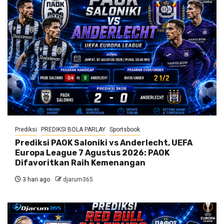
Prediksi
PREDIKSI BOLA PARLAY
Sportsbook
Prediksi PAOK Saloniki vs Anderlecht, UEFA
Europa League 7 Agustus 2026: PAOK
Difavoritkan Raih Kemenangan
3 hari ago
djarum365