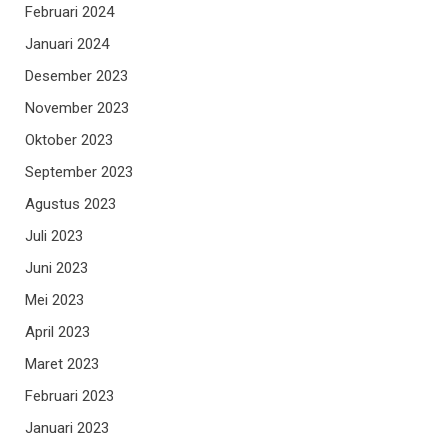
Februari 2024
Januari 2024
Desember 2023
November 2023
Oktober 2023
September 2023
Agustus 2023
Juli 2023
Juni 2023
Mei 2023
April 2023
Maret 2023
Februari 2023
Januari 2023