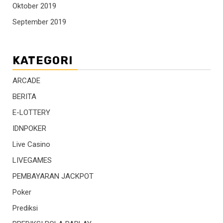
Oktober 2019
September 2019
KATEGORI
ARCADE
BERITA
E-LOTTERY
IDNPOKER
Live Casino
LIVEGAMES
PEMBAYARAN JACKPOT
Poker
Prediksi