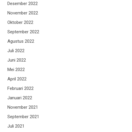
Desember 2022
November 2022
Oktober 2022
September 2022
Agustus 2022
Juli 2022
Juni 2022
Mei 2022
April 2022
Februari 2022
Januari 2022
November 2021
September 2021
Juli 2021