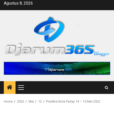
Skip
Agustus 8, 2026
to
content
Primary
Menu
Home
2022
Mei
12
Prediksi Bola Parlay 14 – 15 Mei 2022