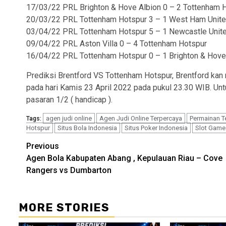
17/03/22 PRL Brighton & Hove Albion 0 – 2 Tottenham 
20/03/22 PRL Tottenham Hotspur 3 – 1 West Ham Unit
03/04/22 PRL Tottenham Hotspur 5 – 1 Newcastle Unit
09/04/22 PRL Aston Villa 0 – 4 Tottenham Hotspur
16/04/22 PRL Tottenham Hotspur 0 – 1 Brighton & Hove
Prediksi Brentford VS Tottenham Hotspur, Brentford kan
pada hari Kamis 23 April 2022 pada pukul 23.30 WIB. U
pasaran 1/2 ( handicap ).
agen judi online
Agen Judi Online Terpercaya
Permainan T
Tags:
Hotspur
Situs Bola Indonesia
Situs Poker Indonesia
Slot Game
Post
Previous
Agen Bola Kabupaten Abang , Kepulauan Riau – Cove
navigation
Rangers vs Dumbarton
MORE STORIES