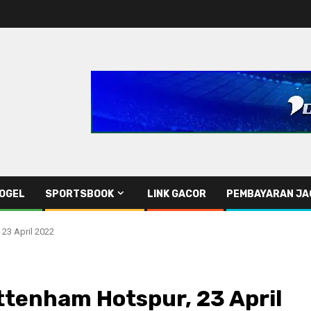
TOGEL
SPORTSBOOK
LINK GACOR
PEMBAYARAN JA
 23 April 2022
ttenham Hotspur, 23 April