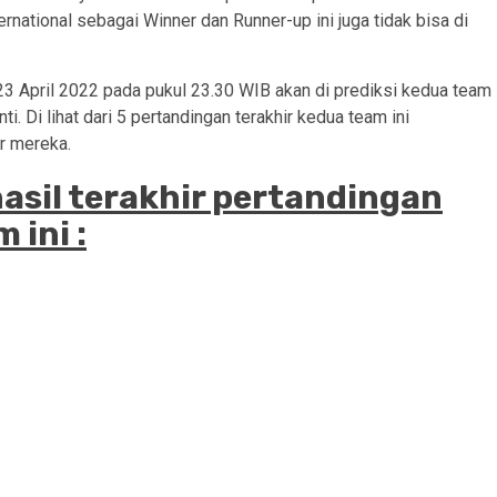
rnational sebagai Winner dan Runner-up ini juga tidak bisa di
 23 April 2022 pada pukul 23.30 WIB akan di prediksi kedua team
. Di lihat dari 5 pertandingan terakhir kedua team ini
r mereka.
asil terakhir pertandingan
ini :