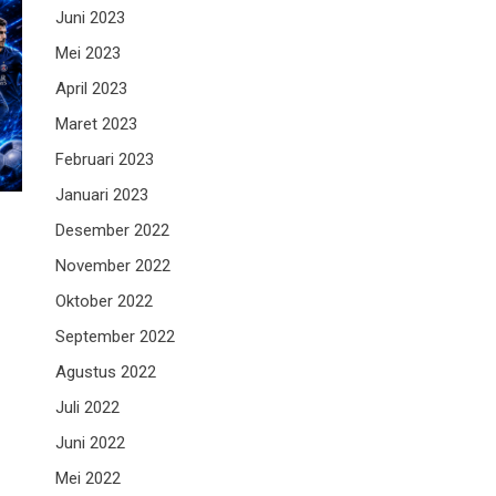
Juni 2023
Mei 2023
April 2023
Maret 2023
Februari 2023
Januari 2023
Desember 2022
November 2022
Oktober 2022
September 2022
Agustus 2022
Juli 2022
Juni 2022
Mei 2022