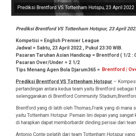
Prediksi Brentford VS Tottenham Hotspu, 23 April 2022
Prediksi Brentford VS Tottenham Hotspur, 23 April 202
Kompetisi = English Premier League
Jadwal = Sabtu, 23 April 2022 , Pukul 23:30 WIB.
Pasaran Taruhan Asian Handicap = Brentford ( 1/2 :
Pasaran Over/Under = 2 1/2
Tips Menang Agen Bola Djarum365 =
Brentford | Ov
Prediksi Brentford VS Tottenham Hotspur
– Kompesti
pertandingan antara kedua team yaitu Brentford sebagai
selenggarakan di Brentford Community Stadium,Brentfor
Brentford yang di latih oleh Thomas,Frank yang di mana
yaitu Tottenham Hotspur. Pemain lini depan yang sangat 
di harapkan dapat memborbardir dinding perisai dari tea
Antonio Conte pelatih dari team Tottenham Hotspur yang