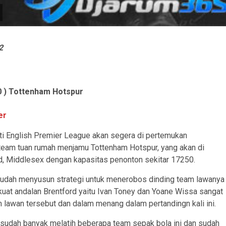
2
 0 ) Tottenham Hotspur
er
 English Premier League akan segera di pertemukan
 team tuan rumah menjamu Tottenham Hotspur, yang akan di
d, Middlesex dengan kapasitas penonton sekitar 17250.
 sudah menyusun strategi untuk menerobos dinding team lawanya
kuat andalan Brentford yaitu Ivan Toney dan Yoane Wissa sangat
m lawan tersebut dan dalam menang dalam pertandingn kali ini.
 sudah banyak melatih beberapa team sepak bola ini dan sudah