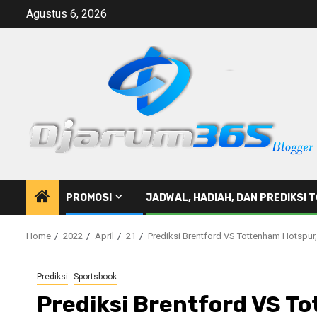
Skip
Agustus 6, 2026
to
content
PROMOSI
JADWAL, HADIAH, DAN PREDIKSI 
Home
2022
April
21
Prediksi Brentford VS Tottenham Hotspur,
Prediksi
Sportsbook
Prediksi Brentford VS To