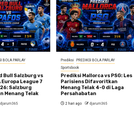
SI BOLA PARLAY
Prediksi
PREDIKSI BOLA PARLAY
Sportsbook
d Bull Salzburg vs
Prediksi Mallorca vs PSG: Les
A Europa League 7
Parisiens Difavoritkan
26: Salzburg
Menang Telak 4-0 di Laga
n Menang Telak
Persahabatan
djarum365
2 hari ago
djarum365