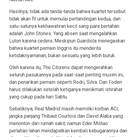
Hasilnya, tidak ada tanda-tanda bahwa kuartet tersebut
tidak akan fit untuk memulai pertandingan kedua, dan
satu-satunya kekhawatiran kecil sang juara bertahan
adalah John Stones. Yang absen saat mengalahkan
Luton karena cedera. Meskipun Guardiola menegaskan
bahwa kuartet pemain Inggris itu menderita
ketidaknyamanan, bukan sesuatu yang lebih buruk.
Oleh karena itu, The Citizens dapat mengerahkan
seluruh pasukannya pada saat-saat penting musim ini,
dan penarikan pemain seperti Rodri, Silva. Dan Foden
harus dilakukan setelah ketiganya menikmati istirahat
yang cukup pada hari Sabtu.
Sebaliknya, Real Madrid masih memiliki korban ACL
jangka panjang Thibaut Courtois dan David Alaba yang
menonton dari rumah sakit, namun Eder Militao
perlahan-lahan mendapatkan kembali kebugarannya dan