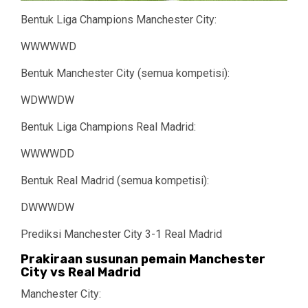
Bentuk Liga Champions Manchester City:
WWWWWD
Bentuk Manchester City (semua kompetisi):
WDWWDW
Bentuk Liga Champions Real Madrid:
WWWWDD
Bentuk Real Madrid (semua kompetisi):
DWWWDW
Prediksi Manchester City 3-1 Real Madrid
Prakiraan susunan pemain Manchester
City vs Real Madrid
Manchester City: