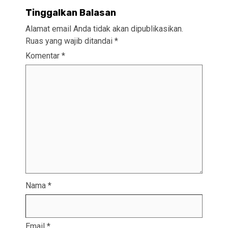
Tinggalkan Balasan
Alamat email Anda tidak akan dipublikasikan.
Ruas yang wajib ditandai
*
Komentar
*
Nama
*
Email
*