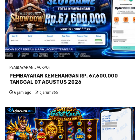
PEMBAYARAN JACKPOT
PEMBAYARAN KEMENANGAN RP. 67,600,000
TANGGAL 07 AGUSTUS 2026
6 jam ago
djarum365