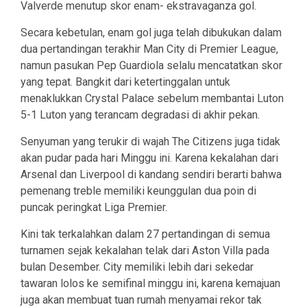
Valverde menutup skor enam- ekstravaganza gol.
Secara kebetulan, enam gol juga telah dibukukan dalam
dua pertandingan terakhir Man City di Premier League,
namun pasukan Pep Guardiola selalu mencatatkan skor
yang tepat. Bangkit dari ketertinggalan untuk
menaklukkan Crystal Palace sebelum membantai Luton
5-1 Luton yang terancam degradasi di akhir pekan.
Senyuman yang terukir di wajah The Citizens juga tidak
akan pudar pada hari Minggu ini. Karena kekalahan dari
Arsenal dan Liverpool di kandang sendiri berarti bahwa
pemenang treble memiliki keunggulan dua poin di
puncak peringkat Liga Premier.
Kini tak terkalahkan dalam 27 pertandingan di semua
turnamen sejak kekalahan telak dari Aston Villa pada
bulan Desember. City memiliki lebih dari sekedar
tawaran lolos ke semifinal minggu ini, karena kemajuan
juga akan membuat tuan rumah menyamai rekor tak