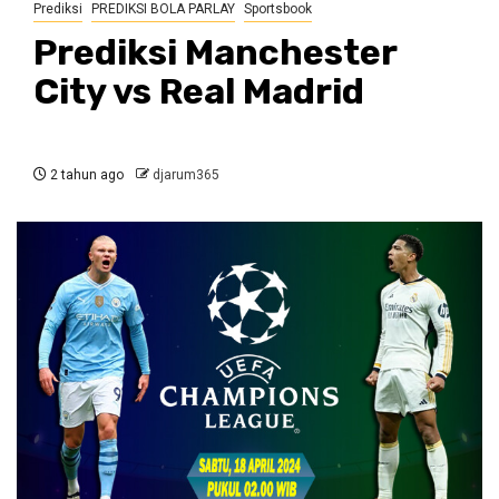
Prediksi
PREDIKSI BOLA PARLAY
Sportsbook
Prediksi Manchester
City vs Real Madrid
2 tahun ago
djarum365