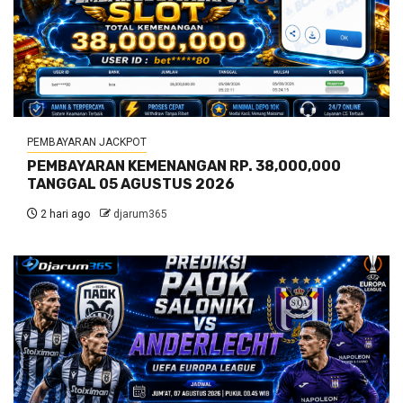
PEMBAYARAN JACKPOT
PEMBAYARAN KEMENANGAN RP. 38,000,000
TANGGAL 05 AGUSTUS 2026
2 hari ago
djarum365