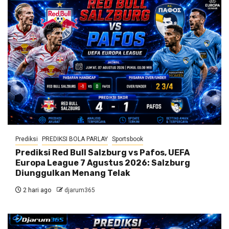
Prediksi
PREDIKSI BOLA PARLAY
Sportsbook
Prediksi Red Bull Salzburg vs Pafos, UEFA
Europa League 7 Agustus 2026: Salzburg
Diunggulkan Menang Telak
2 hari ago
djarum365