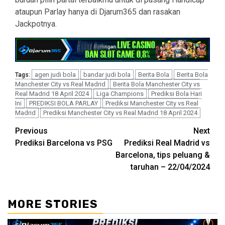
ataupun Parlay hanya di Djarum365 dan rasakan
Jackpotnya.
agen judi bola
bandar judi bola
Berita Bola
Berita Bola
Tags:
Manchester City vs Real Madrid
Berita Bola Manchester City vs
Real Madrid 18 April 2024
Liga Champions
Prediksi Bola Hari
Ini
PREDIKSI BOLA PARLAY
Prediksi Manchester City vs Real
Madrid
Prediksi Manchester City vs Real Madrid 18 April 2024
Post
Previous
Next
Prediksi Barcelona vs PSG
Prediksi Real Madrid vs
navigation
Barcelona, ​​​​tips peluang &
taruhan – 22/04/2024
MORE STORIES