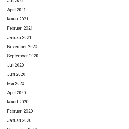
Juli 2021
April 2021
Maret 2021
Februari 2021
Januari 2021
November 2020
September 2020
Juli 2020
Juni 2020
Mei 2020
April 2020
Maret 2020
Februari 2020
Januari 2020