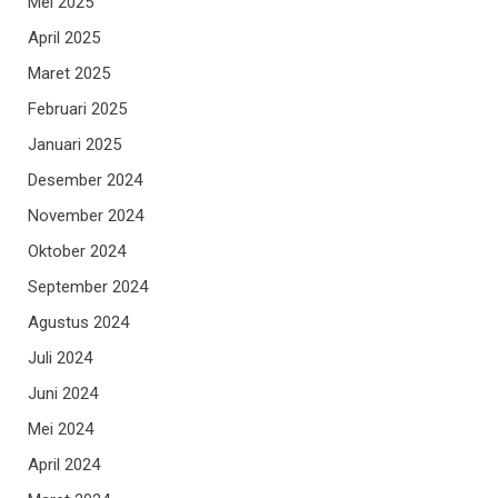
Mei 2025
April 2025
Maret 2025
Februari 2025
Januari 2025
Desember 2024
November 2024
Oktober 2024
September 2024
Agustus 2024
Juli 2024
Juni 2024
Mei 2024
April 2024