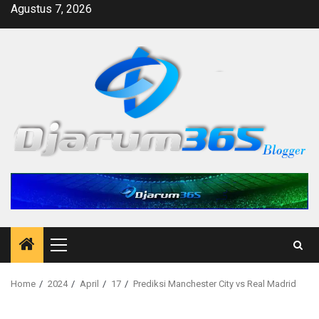
Skip
Agustus 7, 2026
to
content
Primary
Menu
Home
2024
April
17
Prediksi Manchester City vs Real Madrid