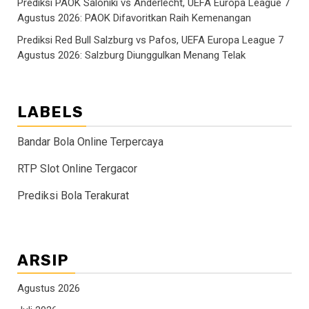
Prediksi PAOK Saloniki vs Anderlecht, UEFA Europa League 7
Agustus 2026: PAOK Difavoritkan Raih Kemenangan
Prediksi Red Bull Salzburg vs Pafos, UEFA Europa League 7
Agustus 2026: Salzburg Diunggulkan Menang Telak
LABELS
Bandar Bola Online Terpercaya
RTP Slot Online Tergacor
Prediksi Bola Terakurat
ARSIP
Agustus 2026