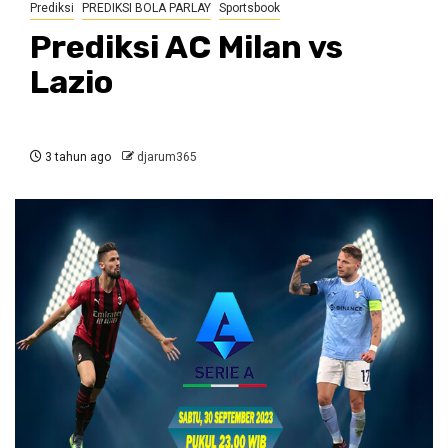
Prediksi
PREDIKSI BOLA PARLAY
Sportsbook
Prediksi AC Milan vs
Lazio
3 tahun ago
djarum365