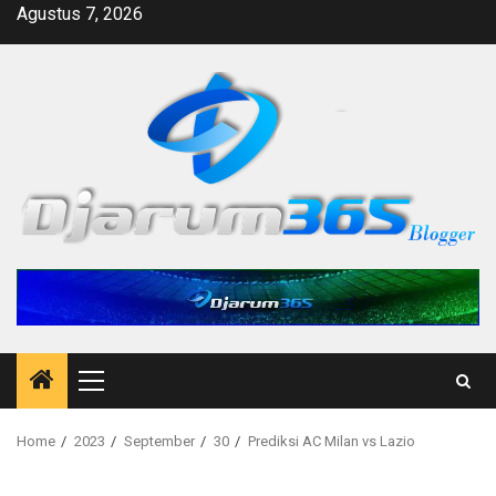
Skip
Agustus 7, 2026
to
content
Primary
Menu
Home
2023
September
30
Prediksi AC Milan vs Lazio