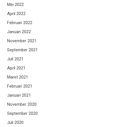
Mei 2022
April 2022
Februari 2022
Januari 2022
November 2021
September 2021
Juli 2021
April 2021
Maret 2021
Februari 2021
Januari 2021
November 2020
September 2020
Juli 2020