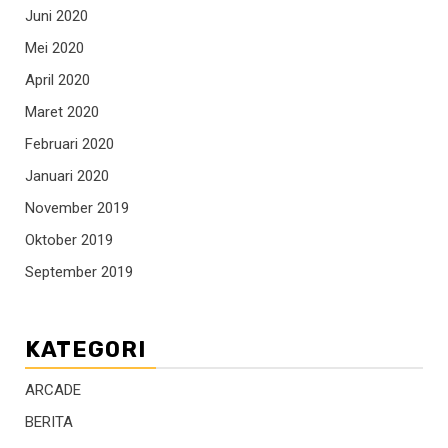
Juni 2020
Mei 2020
April 2020
Maret 2020
Februari 2020
Januari 2020
November 2019
Oktober 2019
September 2019
KATEGORI
ARCADE
BERITA