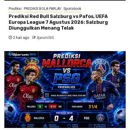
Prediksi
PREDIKSI BOLA PARLAY
Sportsbook
Prediksi Red Bull Salzburg vs Pafos, UEFA
Europa League 7 Agustus 2026: Salzburg
Diunggulkan Menang Telak
2 hari ago
djarum365