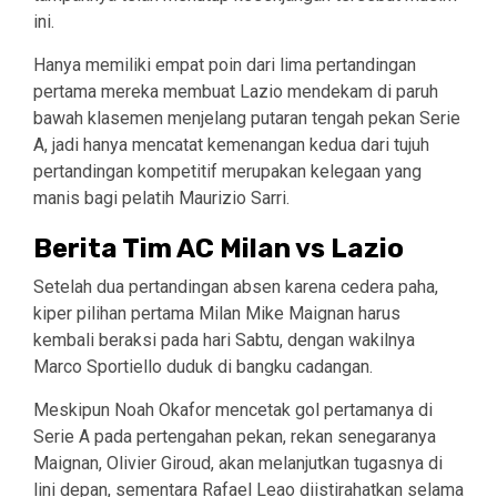
ini.
Hanya memiliki empat poin dari lima pertandingan
pertama mereka membuat Lazio mendekam di paruh
bawah klasemen menjelang putaran tengah pekan Serie
A, jadi hanya mencatat kemenangan kedua dari tujuh
pertandingan kompetitif merupakan kelegaan yang
manis bagi pelatih Maurizio Sarri.
Berita Tim AC Milan vs Lazio
Setelah dua pertandingan absen karena cedera paha,
kiper pilihan pertama Milan Mike Maignan harus
kembali beraksi pada hari Sabtu, dengan wakilnya
Marco Sportiello duduk di bangku cadangan.
Meskipun Noah Okafor mencetak gol pertamanya di
Serie A pada pertengahan pekan, rekan senegaranya
Maignan, Olivier Giroud, akan melanjutkan tugasnya di
lini depan, sementara Rafael Leao diistirahatkan selama