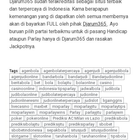
Djarum365 sudah terakreditas sebagai situs terbaik
dan terpercaya di Indonesia. Karna berapapun
kemenangan yang di dapatkan oleh semua membernya
akan di bayarkan FULL oleh pihak
Djarum365
. Ayo
buruan pilih partai terbaikmu untuk di pasang Handicap
ataupun Parlay hanya di Djarum365 dan rasakan
Jackpotnya.
agenbola
agenbolaterpercaya
agenjudi
agenjudibola
Tags:
agenjudionline
bandarbola
bandarjudi
Bandarjudionline
beritabola
bet
bola
bolajitu
bolaonline
casino
casinoonline
indonesia tipsparlay
jadwalbola
judibola
judibolaonline
judibolaterpercaya
judionline
judionlineresmi
judionlineterpercaya
judislot
ligainggris
livecasino
maxbet
mixparlay
mixparlayjitu
mixparlaytips
mixparlaywin
mixparlaywins
Parlay
parlayjitu
parlaywin
poker
pokeronline
Prediksi AC Milan vs Lazio
prediksibola
prediksibolajitu
prediksijitu
prediksiparlay
sbobet
sbobetindonesia
sepakbola
situsjudi
situsjudionline
slotgame
slotonline
taruhanbola
taruhanonline
tipsbola