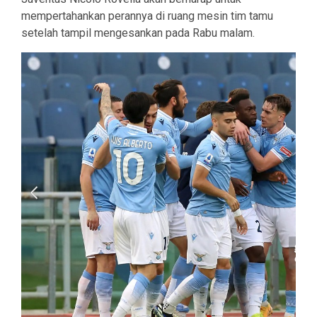
mempertahankan perannya di ruang mesin tim tamu
setelah tampil mengesankan pada Rabu malam.