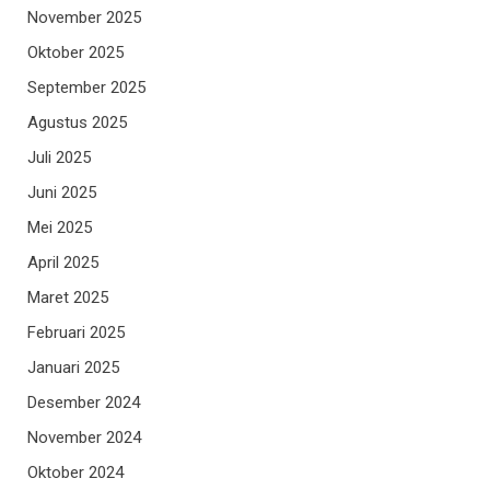
November 2025
Oktober 2025
September 2025
Agustus 2025
Juli 2025
Juni 2025
Mei 2025
April 2025
Maret 2025
Februari 2025
Januari 2025
Desember 2024
November 2024
Oktober 2024