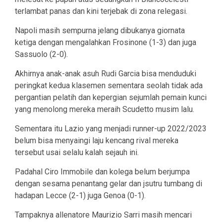
terlambat panas dan kini terjebak di zona relegasi.
Napoli masih sempurna jelang dibukanya giornata
ketiga dengan mengalahkan Frosinone (1-3) dan juga
Sassuolo (2-0).
Akhirnya anak-anak asuh Rudi Garcia bisa menduduki
peringkat kedua klasemen sementara seolah tidak ada
pergantian pelatih dan kepergian sejumlah pemain kunci
yang menolong mereka meraih Scudetto musim lalu.
Sementara itu Lazio yang menjadi runner-up 2022/2023
belum bisa menyaingi laju kencang rival mereka
tersebut usai selalu kalah sejauh ini.
Padahal Ciro Immobile dan kolega belum berjumpa
dengan sesama penantang gelar dan jsutru tumbang di
hadapan Lecce (2-1) juga Genoa (0-1).
Tampaknya allenatore Maurizio Sarri masih mencari