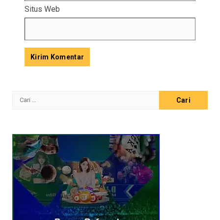
Situs Web
Cari
untuk: