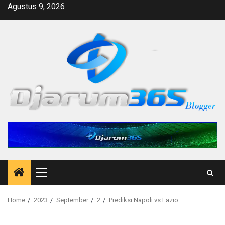
Skip
Agustus 9, 2026
to
content
Primary
Menu
Home
2023
September
2
Prediksi Napoli vs Lazio