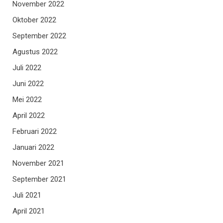
November 2022
Oktober 2022
September 2022
Agustus 2022
Juli 2022
Juni 2022
Mei 2022
April 2022
Februari 2022
Januari 2022
November 2021
September 2021
Juli 2021
April 2021