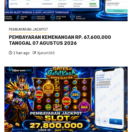
PEMBAYARAN JACKPOT
PEMBAYARAN KEMENANGAN RP. 67,600,000
TANGGAL 07 AGUSTUS 2026
2 hari ago
djarum365