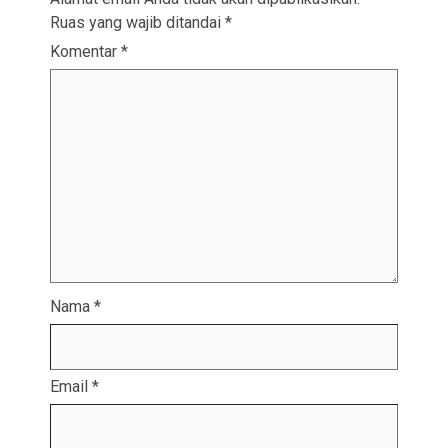
Ruas yang wajib ditandai
*
Komentar
*
Nama
*
Email
*