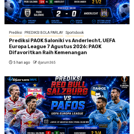
Prediksi
PREDIKSI BOLA PARLAY
Sportsbook
Prediksi PAOK Saloniki vs Anderlecht, UEFA
Europa League 7 Agustus 2026: PAOK
Difavoritkan Raih Kemenangan
5 hari ago
djarum365