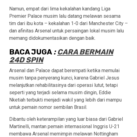
Namun, empat dari lima kekalahan kandang Liga
Premier Palace musim lalu datang melawan sesama
tim dari ibu kota – kekalahan 1-0 dari Manchester City –
dan afinitas Arsenal untuk persaingan lokal musim lalu
memang didokumentasikan dengan baik.
BACA JUGA
:
CARA BERMAIN
24D SPIN
Arsenal dan Palace dapat berempati ketika memulai
musim tanpa penyerang kunci, karena Gabriel Jesus
melanjutkan rehabilitasinya dari operasi lutut, tetapi
seperti yang terjadi selama musim dingin, Eddie
Nketiah terbukti menjadi wakil yang lebih dari mampu
untuk pemain nomor sembilan Brasil.
Dibantu oleh keterampilan yang luar biasa dari Gabriel
Martinelli, mantan pemain internasional Inggris U-21
membawa Arsenal memimpin melawan Nottingham