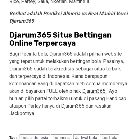
Rice, Partey; Saka, Nketiah, Martinelli
Berikut adalah Prediksi Almeria vs Real Madrid
Versi
Djarum365
Djarum365 Situs Bettingan
Online Terpercaya
Bagi Pecinta bola,
Djarum365
adalah pilihan website
yang tepat untuk melakukan bettingan bola. Pasalnya,
Djarum365 sudah terakreditas sebagai situs terbaik
dan terpercaya di Indonesia. Karna berapapun
kemenangan yang di dapatkan oleh semua membernya
akan di bayarkan FULL oleh pihak
Djarum365
. Ayo
buruan pilih partai terbaikmu untuk di pasang Handicap
ataupun Parlay hanya di Djarum365 dan rasakan
Jackpotnya.
bola indonesia
indonesia
Jadwal bola
judi bola
Tags: