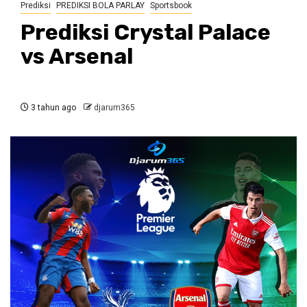
Prediksi
PREDIKSI BOLA PARLAY
Sportsbook
Prediksi Crystal Palace
vs Arsenal
3 tahun ago
djarum365