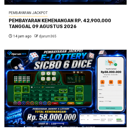
PEMBAYARAN JACKPOT
PEMBAYARAN KEMENANGAN RP. 42,900,000
TANGGAL 09 AGUSTUS 2026
14 jam ago
djarum365