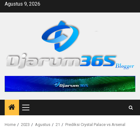
Skip
Agustus 9, 2026
to
content
Primary
Menu
Home
2023
Agustus
21
Prediksi Crystal Palace vs Arsenal