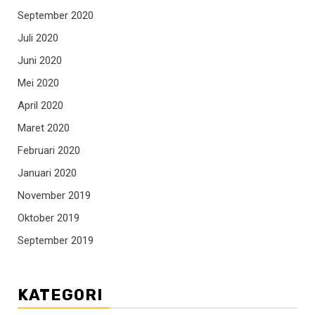
September 2020
Juli 2020
Juni 2020
Mei 2020
April 2020
Maret 2020
Februari 2020
Januari 2020
November 2019
Oktober 2019
September 2019
KATEGORI