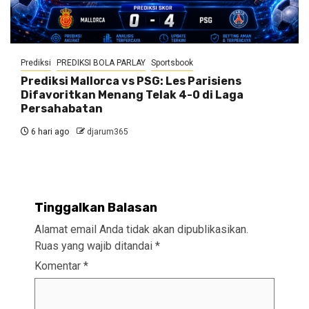
Prediksi
PREDIKSI BOLA PARLAY
Sportsbook
Prediksi Mallorca vs PSG: Les Parisiens
Difavoritkan Menang Telak 4-0 di Laga
Persahabatan
6 hari ago
djarum365
Tinggalkan Balasan
Alamat email Anda tidak akan dipublikasikan.
Ruas yang wajib ditandai
*
Komentar
*