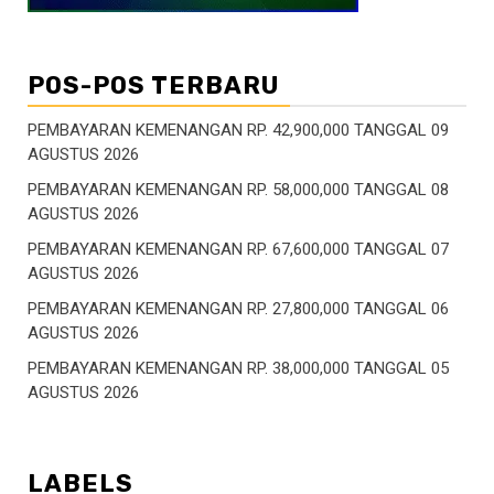
POS-POS TERBARU
PEMBAYARAN KEMENANGAN RP. 42,900,000 TANGGAL 09
AGUSTUS 2026
PEMBAYARAN KEMENANGAN RP. 58,000,000 TANGGAL 08
AGUSTUS 2026
PEMBAYARAN KEMENANGAN RP. 67,600,000 TANGGAL 07
AGUSTUS 2026
PEMBAYARAN KEMENANGAN RP. 27,800,000 TANGGAL 06
AGUSTUS 2026
PEMBAYARAN KEMENANGAN RP. 38,000,000 TANGGAL 05
AGUSTUS 2026
LABELS