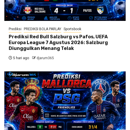
Prediksi
PREDIKSI BOLA PARLAY
Sportsbook
Prediksi Red Bull Salzburg vs Pafos, UEFA
Europa League 7 Agustus 2026: Salzburg
Diunggulkan Menang Telak
5 hari ago
djarum365