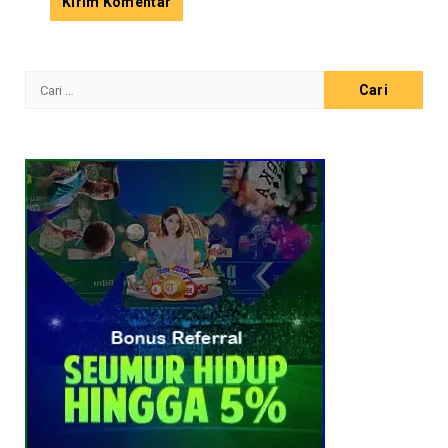
Cari
untuk: