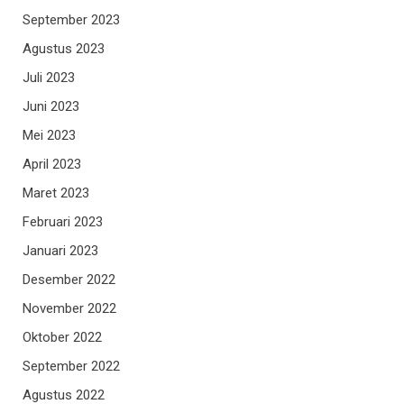
September 2023
Agustus 2023
Juli 2023
Juni 2023
Mei 2023
April 2023
Maret 2023
Februari 2023
Januari 2023
Desember 2022
November 2022
Oktober 2022
September 2022
Agustus 2022