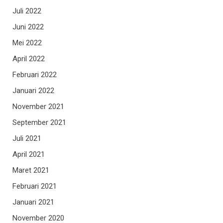
Juli 2022
Juni 2022
Mei 2022
April 2022
Februari 2022
Januari 2022
November 2021
September 2021
Juli 2021
April 2021
Maret 2021
Februari 2021
Januari 2021
November 2020