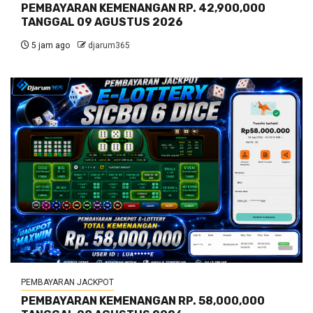
PEMBAYARAN KEMENANGAN RP. 42,900,000
TANGGAL 09 AGUSTUS 2026
5 jam ago
djarum365
PEMBAYARAN JACKPOT
PEMBAYARAN KEMENANGAN RP. 58,000,000