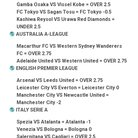
Gamba Osaka VS Vissel Kobe = OVER 2.5
FC Tokyo VS Sagan Tosu = FC Tokyo -0.5
Kashiwa Reysol VS Urawa Red Diamonds =
UNDER 2.5
AUSTRALIA A-LEAGUE
Macarthur FC
VS
Western Sydney Wanderers
FC
= OVER 2.75
Adelaide United
VS
Western United
=
OVER 2.75
ENGLISH PREMIER LEAGUE
Arsenal
VS
Leeds United
= OVER 2.75
Leicester City
VS
Everton
=
Leicester City
0
Manchester City
VS
Newcastle United
=
Manchester City
-2
ITALY SERIE A
Spezia
VS
Atalanta
=
Atalanta
-1
Venezia
VS
Bologna
=
Bologna
0
Salernitana VS Cagliari = OVER 2.5