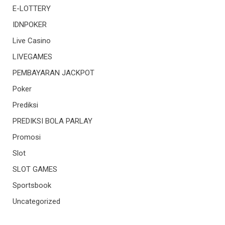
E-LOTTERY
IDNPOKER
Live Casino
LIVEGAMES
PEMBAYARAN JACKPOT
Poker
Prediksi
PREDIKSI BOLA PARLAY
Promosi
Slot
SLOT GAMES
Sportsbook
Uncategorized