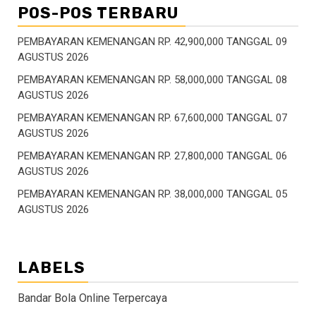
POS-POS TERBARU
PEMBAYARAN KEMENANGAN RP. 42,900,000 TANGGAL 09
AGUSTUS 2026
PEMBAYARAN KEMENANGAN RP. 58,000,000 TANGGAL 08
AGUSTUS 2026
PEMBAYARAN KEMENANGAN RP. 67,600,000 TANGGAL 07
AGUSTUS 2026
PEMBAYARAN KEMENANGAN RP. 27,800,000 TANGGAL 06
AGUSTUS 2026
PEMBAYARAN KEMENANGAN RP. 38,000,000 TANGGAL 05
AGUSTUS 2026
LABELS
Bandar Bola Online Terpercaya