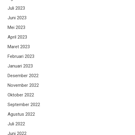
Juli 2023
Juni 2023
Mei 2023
April 2023
Maret 2023
Februari 2023
Januari 2023
Desember 2022
November 2022
Oktober 2022
September 2022
Agustus 2022
Juli 2022
Juni 2022