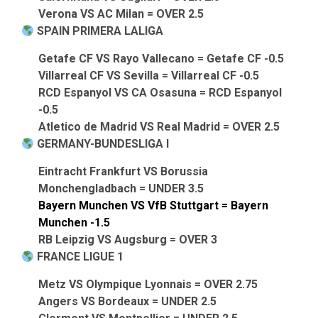
Verona VS AC Milan = OVER 2.5
SPAIN PRIMERA LALIGA
Getafe CF
VS
Rayo Vallecano
=
Getafe CF -0.5
Villarreal CF
VS
Sevilla
=
Villarreal CF
-0.5
RCD Espanyol
VS
CA Osasuna
=
RCD Espanyol
-0.5
Atletico de Madrid
VS
Real Madrid
=
OVER 2.5
GERMANY-BUNDESLIGA I
Eintracht Frankfurt
VS
Borussia
Monchengladbach
= UNDER 3.5
Bayern Munchen
VS
VfB Stuttgart
=
Bayern
Munchen
-1.5
RB Leipzig
VS
Augsburg
=
OVER 3
FRANCE LIGUE 1
Metz VS Olympique Lyonnais = OVER 2.75
Angers VS Bordeaux
= UNDER 2.5