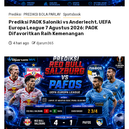
Prediksi
PREDIKSI BOLA PARLAY
Sportsbook
Prediksi PAOK Saloniki vs Anderlecht, UEFA
Europa League 7 Agustus 2026: PAOK
Difavoritkan Raih Kemenangan
4 hari ago
djarum365