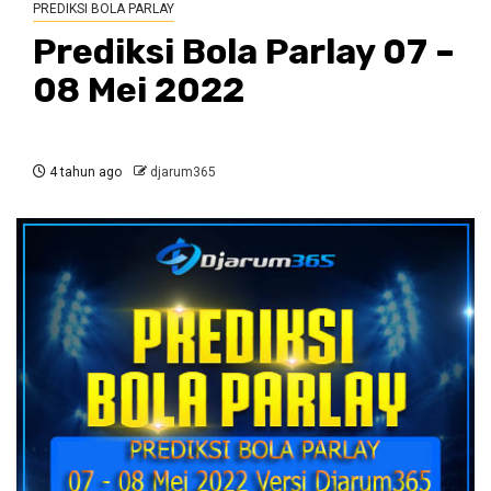
PREDIKSI BOLA PARLAY
Prediksi Bola Parlay 07 –
08 Mei 2022
4 tahun ago
djarum365