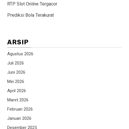
RTP Slot Online Tergacor
Prediksi Bola Terakurat
ARSIP
Agustus 2026
Juli 2026
Juni 2026
Mei 2026
April 2026
Maret 2026
Februari 2026
Januari 2026
Desember 2025