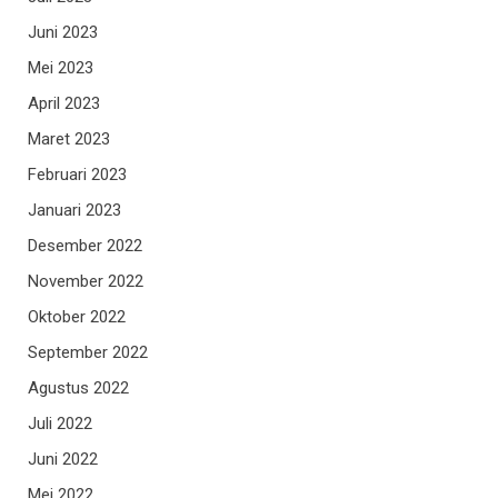
Juni 2023
Mei 2023
April 2023
Maret 2023
Februari 2023
Januari 2023
Desember 2022
November 2022
Oktober 2022
September 2022
Agustus 2022
Juli 2022
Juni 2022
Mei 2022