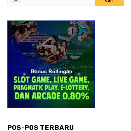
untuk:
POS-POS TERBARU