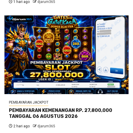
1 hari ago
djarum365
PEMBAYARAN JACKPOT
PEMBAYARAN KEMENANGAN RP. 27,800,000
TANGGAL 06 AGUSTUS 2026
2 hari ago
djarum365