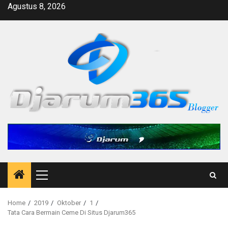
Skip
Agustus 8, 2026
to
content
Primary
Menu
Home
2019
Oktober
1
Tata Cara Bermain Ceme Di Situs Djarum365