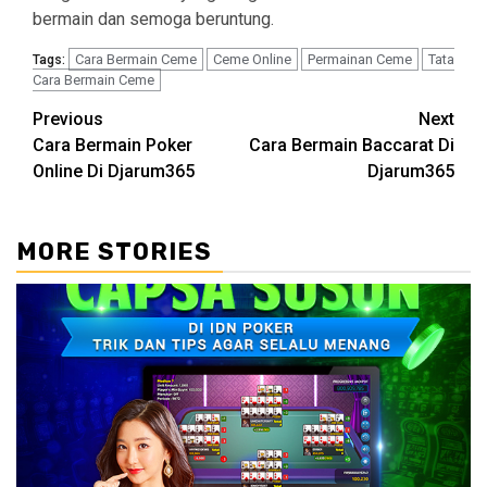
bermain dan semoga beruntung.
Cara Bermain Ceme
Ceme Online
Permainan Ceme
Tata
Tags:
Cara Bermain Ceme
Post
Previous
Next
Cara Bermain Poker
Cara Bermain Baccarat Di
navigation
Online Di Djarum365
Djarum365
MORE STORIES