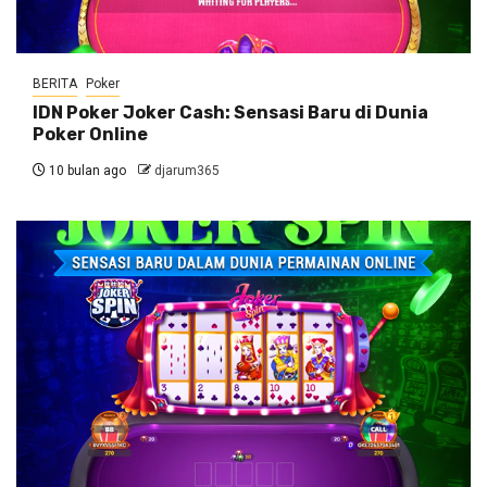
BERITA
Poker
IDN Poker Joker Cash: Sensasi Baru di Dunia
Poker Online
10 bulan ago
djarum365