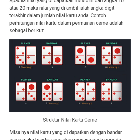
Apabila nilai yang di dapatkan melebihi dari angka 10
atau 20 maka nilai yang di ambil ialah angka digit
terakhir dalam jumlah nilai kartu anda. Contoh
perhitungan nilai kartu dalam permainan ceme adalah
sebagai berikut:
Struktur Nilai Kartu Ceme
Misalnya nilai kartu yang di dapatkan dengan bandar
sama maka bandar yang akan menang pada periode